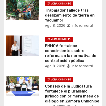
ZAMORA CHINCHIPE
d
Trabajador fallece tras
deslizamiento de tierra en
e
Yacuambi
Ago 8, 2026
Infozamora1
e
n
ZAMORA CHINCHIPE
EMMOV fortalece
t
conocimientos sobre
reformas a la normativa de
r
contratación pública
a
Ago 8, 2026
Infozamora1
d
ZAMORA CHINCHIPE
a
Consejo de la Judicatura
fortalece el pluralismo
s
jurídico con primera mesa de
diálogo en Zamora Chinchipe