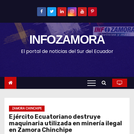
S
k
i
p
INFOZAMORA
t
o
El portal de noticias del Sur del Ecuador
c
o
n
t
e
n
t
ZAMORA CHINCHIPE
Ejército Ecuatoriano destruye
maquinaria utilizada en minería ilegal
en Zamora Chinchipe