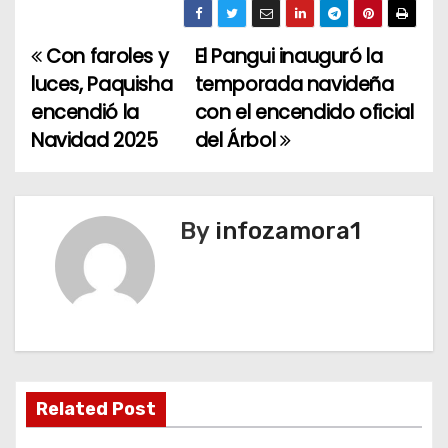
Con faroles y
El Pangui inauguró la
N
luces, Paquisha
temporada navideña
a
encendió la
con el encendido oficial
Navidad 2025
del Árbol
v
e
g
By
infozamora1
a
c
i
ó
Related Post
n