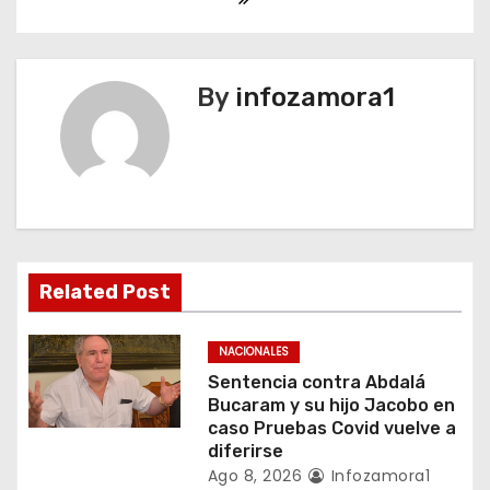
e
g
By
infozamora1
a
c
i
ó
n
Related Post
d
NACIONALES
e
Sentencia contra Abdalá
Bucaram y su hijo Jacobo en
e
caso Pruebas Covid vuelve a
diferirse
n
Ago 8, 2026
Infozamora1