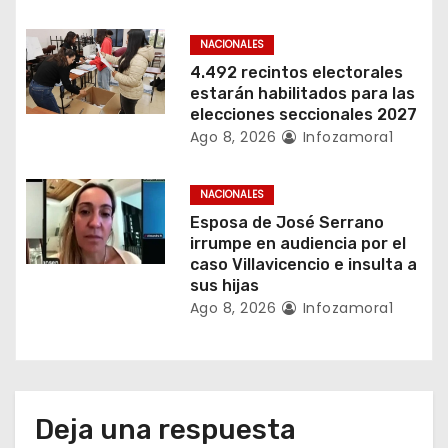
t
NACIONALES
r
4.492 recintos electorales
estarán habilitados para las
a
elecciones seccionales 2027
Ago 8, 2026
Infozamora1
d
a
NACIONALES
Esposa de José Serrano
s
irrumpe en audiencia por el
caso Villavicencio e insulta a
sus hijas
Ago 8, 2026
Infozamora1
Deja una respuesta