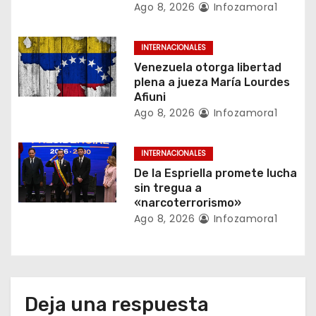
Ago 8, 2026
Infozamora1
e
n
INTERNACIONALES
Venezuela otorga libertad
t
plena a jueza María Lourdes
Afiuni
r
Ago 8, 2026
Infozamora1
a
INTERNACIONALES
d
De la Espriella promete lucha
a
sin tregua a
«narcoterrorismo»
s
Ago 8, 2026
Infozamora1
Deja una respuesta