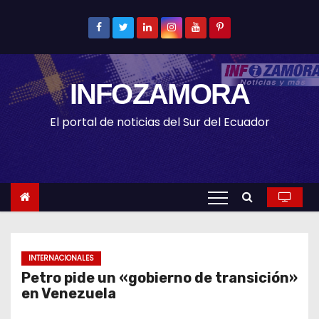
S
k
i
p
INFOZAMORA
t
o
El portal de noticias del Sur del Ecuador
c
o
n
t
e
n
t
INTERNACIONALES
Petro pide un «gobierno de transición»
en Venezuela