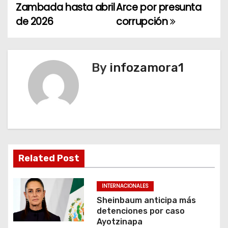
a
Zambada hasta abril
Arce por presunta
de 2026
corrupción
v
e
g
By
infozamora1
a
c
i
ó
Related Post
n
INTERNACIONALES
d
Sheinbaum anticipa más
detenciones por caso
e
Ayotzinapa