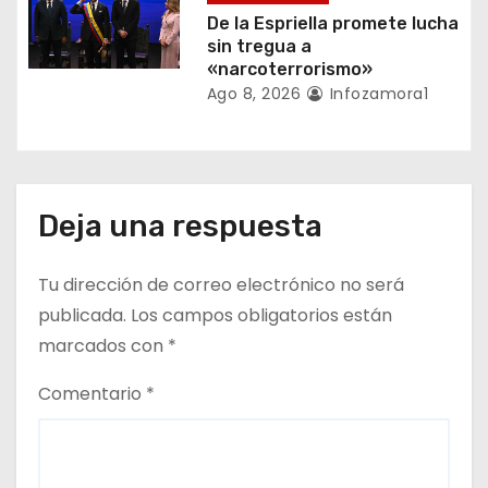
d
De la Espriella promete lucha
a
sin tregua a
«narcoterrorismo»
s
Ago 8, 2026
Infozamora1
Deja una respuesta
Tu dirección de correo electrónico no será
publicada.
Los campos obligatorios están
marcados con
*
Comentario
*