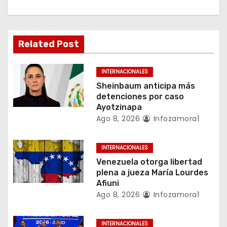
i
ó
Related Post
n
INTERNACIONALES
d
Sheinbaum anticipa más
detenciones por caso
e
Ayotzinapa
Ago 8, 2026
Infozamora1
e
n
INTERNACIONALES
Venezuela otorga libertad
t
plena a jueza María Lourdes
Afiuni
r
Ago 8, 2026
Infozamora1
a
INTERNACIONALES