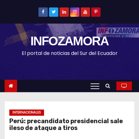
S
k
i
p
INFOZAMORA
t
o
El portal de noticias del Sur del Ecuador
c
o
n
t
e
n
t
INTERNACIONALES
Perú: precandidato presidencial sale
ileso de ataque a tiros