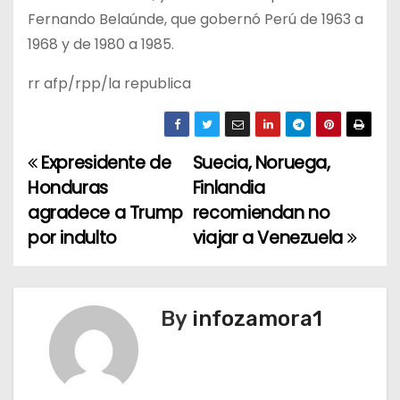
Fernando Belaúnde, que gobernó Perú de 1963 a
1968 y de 1980 a 1985.
rr afp/rpp/la republica
Expresidente de
Suecia, Noruega,
N
Honduras
Finlandia
a
agradece a Trump
recomiendan no
por indulto
viajar a Venezuela
v
e
g
By
infozamora1
a
c