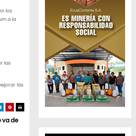
on los
um a la
r las
ejorar las
e va de