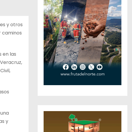
es y otros
ar caminos
 en las
 Veracruz,
ivil,
asos
 una
as y