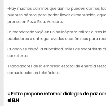
«Hay muchos caminos que aún no pueden abrirse, local
puentes aéreos para poder llevar alimentación, agua 
prensa en Poza Rica, Veracruz.
La mandataria viajó en un helicóptero militar a tres
pobladores a entregar ayudas económicas para recu
Cuando se disipó la nubosidad, miles de socorristas ci
carreteras.
Trabajadores de la empresa estatal de energía restabl
comunicaciones telefónicas.
Petro propone retomar diálogos de paz co
N
el ELN
a