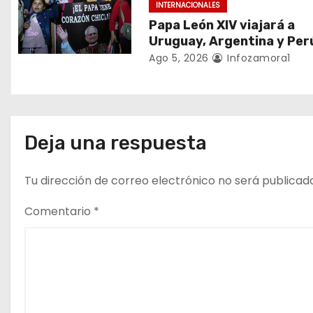
e
INTERNACIONALES
Papa León XIV viajará a
n
Uruguay, Argentina y Per
Ago 5, 2026
Infozamora1
t
r
a
Deja una respuesta
d
a
Tu dirección de correo electrónico no será publicad
s
Comentario
*