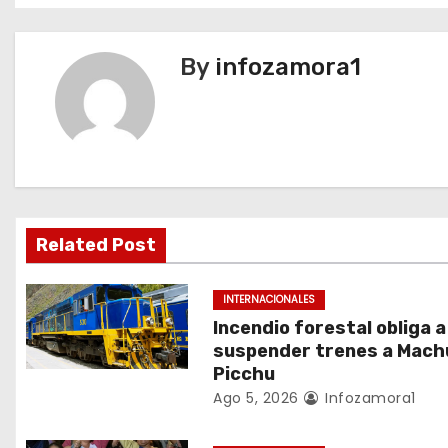
v
By
infozamora1
e
g
a
c
i
Related Post
ó
INTERNACIONALES
n
Incendio forestal obliga a
suspender trenes a Mach
d
Picchu
Ago 5, 2026
Infozamora1
e