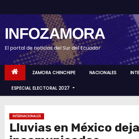
S
k
i
INFOZAMORA
p
t
o
El portal de noticias del Sur del Ecuador
c
o
ZAMORA CHINCHIPE
NACIONALES
INT
n
t
ESPECIAL ELECTORAL 2027
e
n
t
INTERNACIONALES
Lluvias en México dej