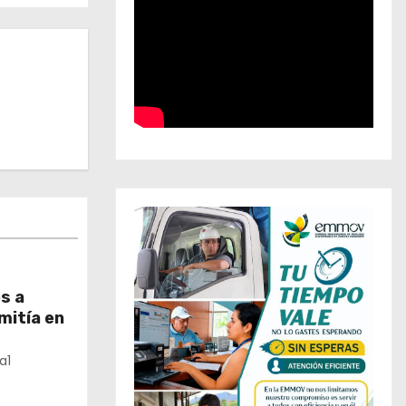
s a
mitía en
a1