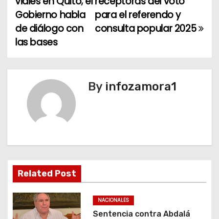
viales en Quito; el
receptoras del voto
v
Gobierno habla
para el referendo y
e
de diálogo con
consulta popular 2025
las bases
g
a
c
By
infozamora1
i
ó
n
d
Related Post
e
NACIONALES
e
Sentencia contra Abdalá