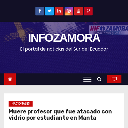
S
k
i
p
INFOZAMORA
t
o
El portal de noticias del Sur del Ecuador
c
o
n
t
e
n
t
NACIONALES
Muere profesor que fue atacado con
vidrio por estudiante en Manta