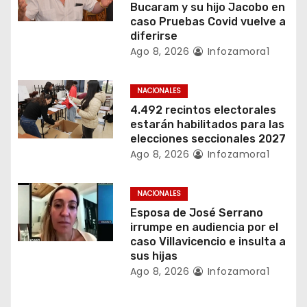
Bucaram y su hijo Jacobo en
n
caso Pruebas Covid vuelve a
diferirse
t
Ago 8, 2026
Infozamora1
r
NACIONALES
a
4.492 recintos electorales
estarán habilitados para las
d
elecciones seccionales 2027
a
Ago 8, 2026
Infozamora1
s
NACIONALES
Esposa de José Serrano
irrumpe en audiencia por el
caso Villavicencio e insulta a
sus hijas
Ago 8, 2026
Infozamora1