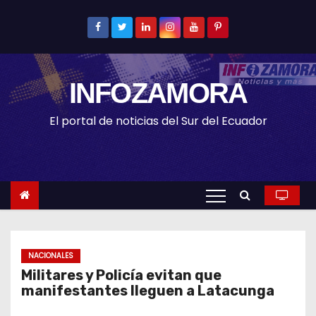
S
k
i
p
INFOZAMORA
t
o
El portal de noticias del Sur del Ecuador
c
o
n
t
e
n
t
NACIONALES
Militares y Policía evitan que
manifestantes lleguen a Latacunga