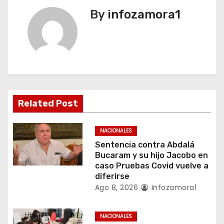
c
By
infozamora1
i
ó
n
d
e
Related Post
e
NACIONALES
n
Sentencia contra Abdalá
Bucaram y su hijo Jacobo en
t
caso Pruebas Covid vuelve a
diferirse
r
Ago 8, 2026
Infozamora1
a
NACIONALES