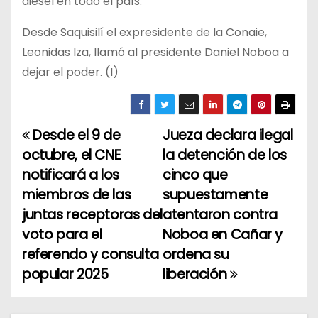
diésel en todo el país.
Desde Saquisilí el expresidente de la Conaie,
Leonidas Iza, llamó al presidente Daniel Noboa a
dejar el poder. (I)
Desde el 9 de
Jueza declara ilegal
N
octubre, el CNE
la detención de los
a
notificará a los
cinco que
miembros de las
supuestamente
v
juntas receptoras del
atentaron contra
e
voto para el
Noboa en Cañar y
referendo y consulta
ordena su
g
popular 2025
liberación
a