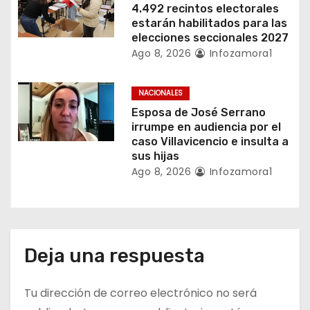
d
4.492 recintos electorales
estarán habilitados para las
a
elecciones seccionales 2027
Ago 8, 2026
Infozamora1
s
NACIONALES
Esposa de José Serrano
irrumpe en audiencia por el
caso Villavicencio e insulta a
sus hijas
Ago 8, 2026
Infozamora1
Deja una respuesta
Tu dirección de correo electrónico no será