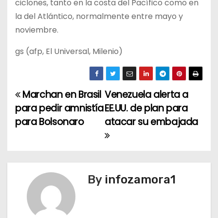
ciclones, tanto en la costa del Pacífico como en
la del Atlántico, normalmente entre mayo y
noviembre.
gs (afp, El Universal, Milenio)
Marchan en Brasil
Venezuela alerta a
N
para pedir amnistía
EE.UU. de plan para
a
para Bolsonaro
atacar su embajada
v
e
g
By
infozamora1
a