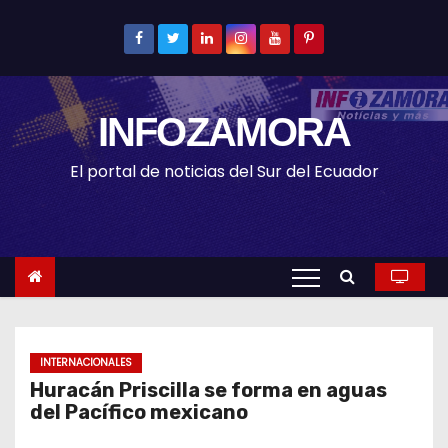
S
k
i
p
INFOZAMORA
t
o
El portal de noticias del Sur del Ecuador
c
o
n
t
e
n
t
INTERNACIONALES
Huracán Priscilla se forma en aguas
del Pacífico mexicano