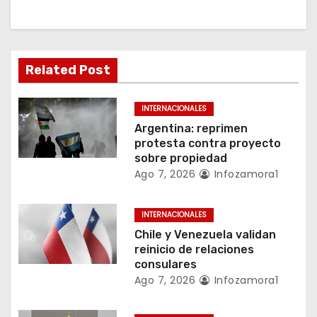
c
i
ó
Related Post
n
INTERNACIONALES
d
Argentina: reprimen
protesta contra proyecto
e
sobre propiedad
Ago 7, 2026
Infozamora1
e
n
INTERNACIONALES
Chile y Venezuela validan
t
reinicio de relaciones
consulares
r
Ago 7, 2026
Infozamora1
a