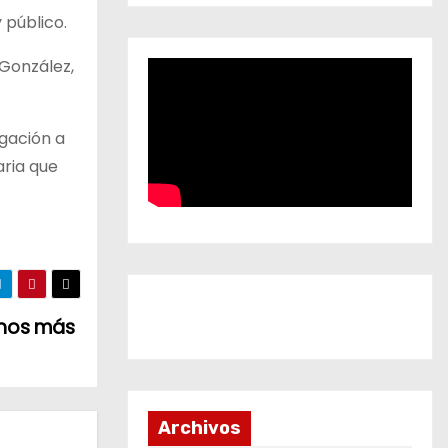
 público.
 González,
igación a
aria que
anos más
Archivos