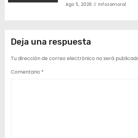
Ago 5, 2026
Infozamora1
t
r
a
Deja una respuesta
d
a
Tu dirección de correo electrónico no será publicad
s
Comentario
*