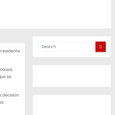
presidente
 causa,
que se
a decisión
as