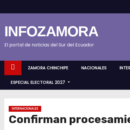
S
k
i
INFOZAMORA
p
t
o
El portal de noticias del Sur del Ecuador
c
o
ZAMORA CHINCHIPE
NACIONALES
INTE
n
t
ESPECIAL ELECTORAL 2027
e
n
t
INTERNACIONALES
Confirman procesamie