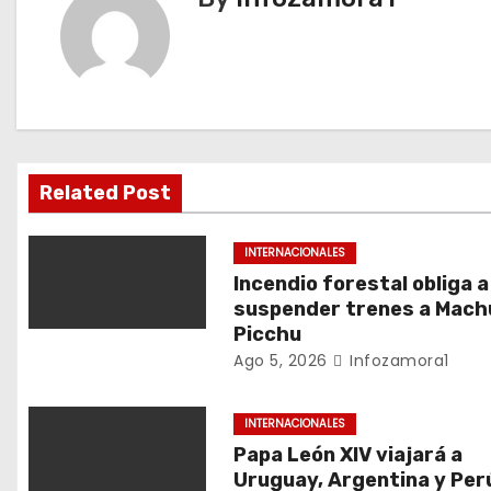
e
g
a
c
i
Related Post
ó
INTERNACIONALES
n
Incendio forestal obliga a
suspender trenes a Mach
d
Picchu
Ago 5, 2026
Infozamora1
e
e
INTERNACIONALES
Papa León XIV viajará a
n
Uruguay, Argentina y Per