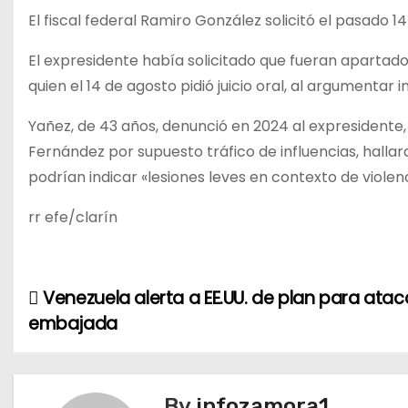
El fiscal federal Ramiro González solicitó el pasado 1
El expresidente había solicitado que fueran apartados
quien el 14 de agosto pidió juicio oral, al argumenta
Yañez, de 43 años, denunció en 2024 al expresidente, 
Fernández por supuesto tráfico de influencias, halla
podrían indicar «lesiones leves en contexto de viole
rr efe/clarín
Venezuela alerta a EE.UU. de plan para atac
N
embajada
a
v
By
infozamora1