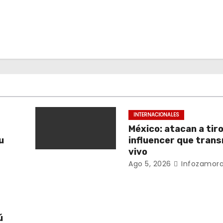
INTERNACIONALES
México: atacan a tiro
u
influencer que trans
vivo
Ago 5, 2026
Infozamora
ú