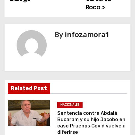
e
Roca
g
a
By
infozamora1
c
i
ó
n
Related Post
d
e
NACIONALES
Sentencia contra Abdalá
e
Bucaram y su hijo Jacobo en
caso Pruebas Covid vuelve a
n
diferirse