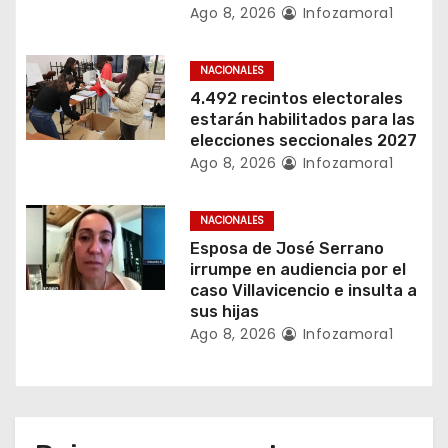
Ago 8, 2026
Infozamora1
t
r
NACIONALES
4.492 recintos electorales
a
estarán habilitados para las
elecciones seccionales 2027
d
Ago 8, 2026
Infozamora1
a
NACIONALES
s
Esposa de José Serrano
irrumpe en audiencia por el
caso Villavicencio e insulta a
sus hijas
Ago 8, 2026
Infozamora1