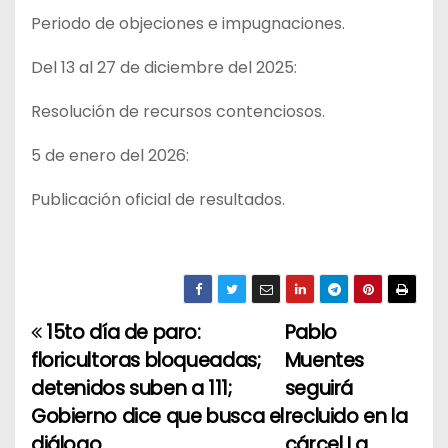
Periodo de objeciones e impugnaciones.
Del 13 al 27 de diciembre del 2025:
Resolución de recursos contenciosos.
5 de enero del 2026:
Publicación oficial de resultados.
15to día de paro:
Pablo
N
floricultoras bloqueadas;
Muentes
a
detenidos suben a 111;
seguirá
Gobierno dice que busca el
recluido en la
v
diálogo
cárcel La