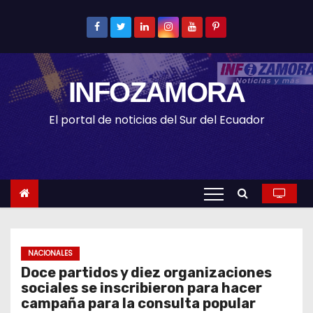
S
k
i
p
INFOZAMORA
t
o
El portal de noticias del Sur del Ecuador
c
o
n
t
e
n
t
NACIONALES
Doce partidos y diez organizaciones
sociales se inscribieron para hacer
campaña para la consulta popular