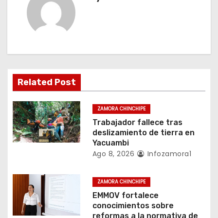
a
c
i
ó
Related Post
n
ZAMORA CHINCHIPE
d
Trabajador fallece tras
deslizamiento de tierra en
e
Yacuambi
Ago 8, 2026
Infozamora1
e
n
ZAMORA CHINCHIPE
EMMOV fortalece
t
conocimientos sobre
reformas a la normativa de