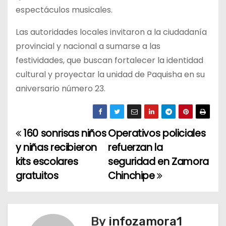
espectáculos musicales.
Las autoridades locales invitaron a la ciudadanía
provincial y nacional a sumarse a las
festividades, que buscan fortalecer la identidad
cultural y proyectar la unidad de Paquisha en su
aniversario número 23.
160 sonrisas niños
Operativos policiales
N
y niñas recibieron
refuerzan la
a
kits escolares
seguridad en Zamora
gratuitos
Chinchipe
v
e
g
By
infozamora1