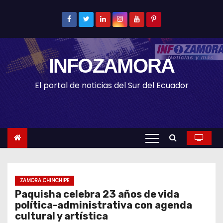
S
k
i
p
INFOZAMORA
t
o
El portal de noticias del Sur del Ecuador
c
o
n
t
e
n
t
ZAMORA CHINCHIPE
Paquisha celebra 23 años de vida
política-administrativa con agenda
cultural y artística