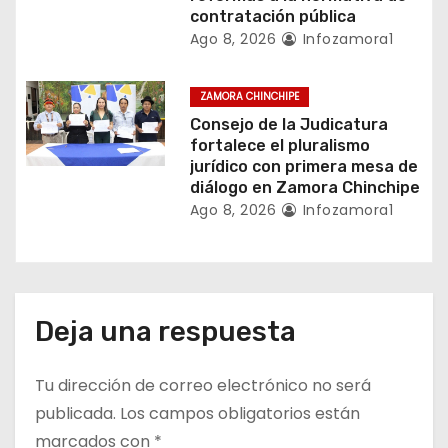
r
contratación pública
a
Ago 8, 2026
Infozamora1
d
ZAMORA CHINCHIPE
a
Consejo de la Judicatura
fortalece el pluralismo
s
jurídico con primera mesa de
diálogo en Zamora Chinchipe
Ago 8, 2026
Infozamora1
Deja una respuesta
Tu dirección de correo electrónico no será
publicada.
Los campos obligatorios están
marcados con
*