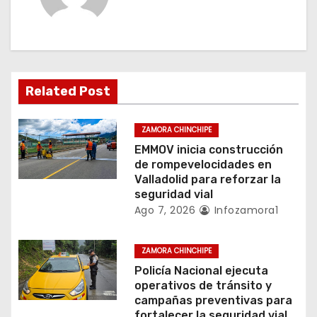
c
i
ó
n
Related Post
d
ZAMORA CHINCHIPE
e
EMMOV inicia construcción
de rompevelocidades en
e
Valladolid para reforzar la
seguridad vial
n
Ago 7, 2026
Infozamora1
t
ZAMORA CHINCHIPE
r
Policía Nacional ejecuta
operativos de tránsito y
a
campañas preventivas para
fortalecer la seguridad vial