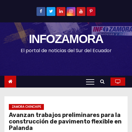
S
k
i
p
INFOZAMORA
t
o
El portal de noticias del Sur del Ecuador
c
o
n
t
e
n
t
ZAMORA CHINCHIPE
Avanzan trabajos preliminares para la
construcción de pavimento flexible en
Palanda