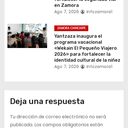
d
en Zamora
Ago 7, 2026
Infozamora1
a
s
ZAMORA CHINCHIPE
Yantzaza inaugura el
programa vacacional
«Wekain El Pequeño Viajero
2026» para fortalecer la
identidad cultural de la niñez
Ago 7, 2026
Infozamora1
Deja una respuesta
Tu dirección de correo electrónico no será
publicada.
Los campos obligatorios están