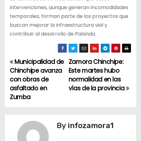
intervenciones, aunque generan incomodidades
temporales, forman parte de los proyectos que
buscan mejorar la infraestructura vial y
contribuir al desarrollo de Palanda.
Municipalidad de
Zamora Chinchipe:
N
Chinchipe avanza
Este martes hubo
a
con obras de
normalidad en las
asfaltado en
vías de la provincia
v
Zumba
e
g
By
infozamora1
a