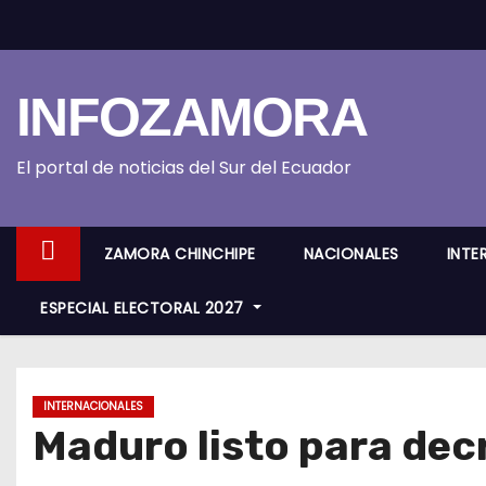
S
k
i
INFOZAMORA
p
t
o
El portal de noticias del Sur del Ecuador
c
o
ZAMORA CHINCHIPE
NACIONALES
INTE
n
t
ESPECIAL ELECTORAL 2027
e
n
t
INTERNACIONALES
Maduro listo para dec