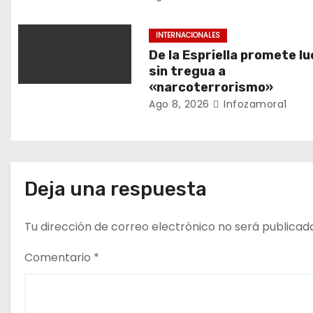
e
e
INTERNACIONALES
De la Espriella promete l
n
sin tregua a
«narcoterrorismo»
t
Ago 8, 2026
Infozamora1
r
a
d
Deja una respuesta
a
Tu dirección de correo electrónico no será publicad
s
Comentario
*