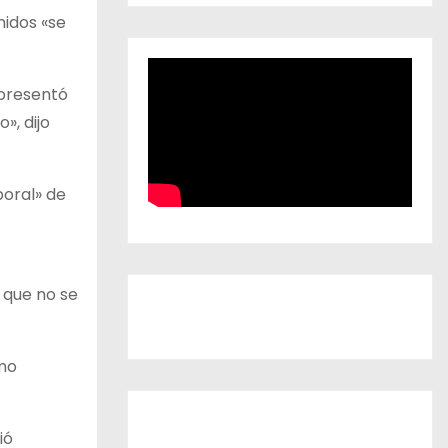
nidos «se
 presentó
», dijo
poral» de
s que no se
omo
ió