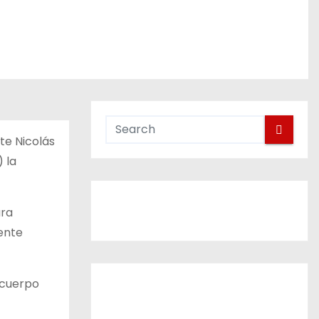
te Nicolás
 la
ara
ente
 cuerpo