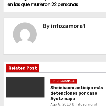
en las que murieron 22 personas
a
v
By
infozamora1
e
g
a
c
i
Related Post
ó
INTERNACIONALES
n
Sheinbaum anticipa más
detenciones por caso
d
Ayotzinapa
Ago 8, 2026
Infozamora1