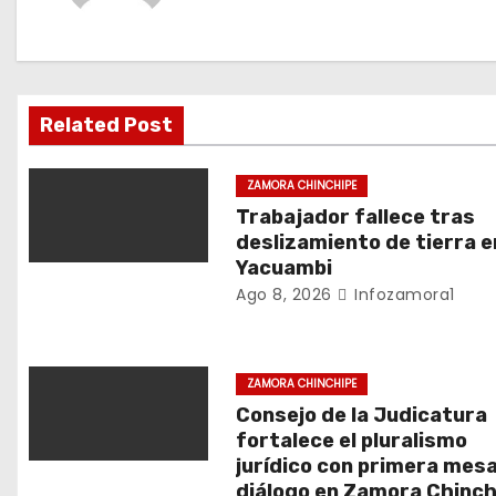
a
c
i
Related Post
ó
ZAMORA CHINCHIPE
n
Trabajador fallece tras
deslizamiento de tierra e
d
Yacuambi
Ago 8, 2026
Infozamora1
e
e
ZAMORA CHINCHIPE
n
Consejo de la Judicatura
fortalece el pluralismo
t
jurídico con primera mes
diálogo en Zamora Chinch