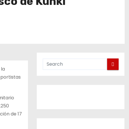
sco de Kunki
 la
eportistas
nitario
.250
ción de 17