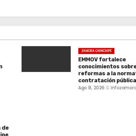
ZAMORA CHINCHIPE
EMMOV fortalece
n
conocimientos sobr
reformas a la norma
contratación públic
Ago 8, 2026
Infozamora
a de
ipe