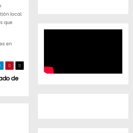
n
ión local.
os que
des en
dado de