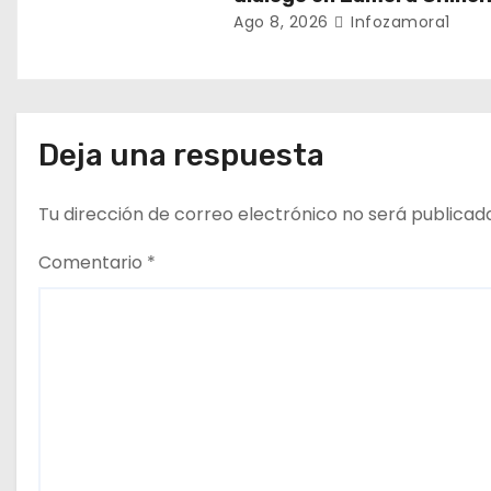
r
Ago 8, 2026
Infozamora1
a
d
a
Deja una respuesta
s
Tu dirección de correo electrónico no será publicad
Comentario
*