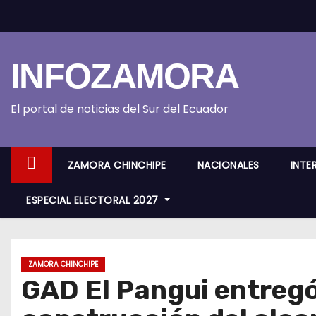
S
k
i
INFOZAMORA
p
t
o
El portal de noticias del Sur del Ecuador
c
o
ZAMORA CHINCHIPE
NACIONALES
INTE
n
t
ESPECIAL ELECTORAL 2027
e
n
t
ZAMORA CHINCHIPE
GAD El Pangui entregó 