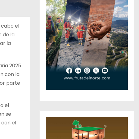
 cabo el
 de la
ar la
aria 2025.
n con la
or parte
a el
én se
 con el