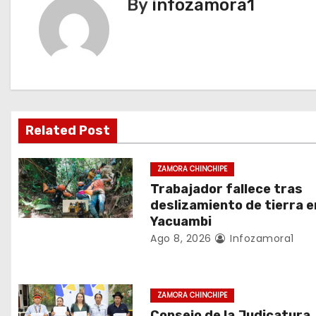
By
infozamora1
e
g
a
c
i
Related Post
ó
ZAMORA CHINCHIPE
n
Trabajador fallece tras
deslizamiento de tierra e
d
Yacuambi
Ago 8, 2026
Infozamora1
e
e
ZAMORA CHINCHIPE
n
Consejo de la Judicatura