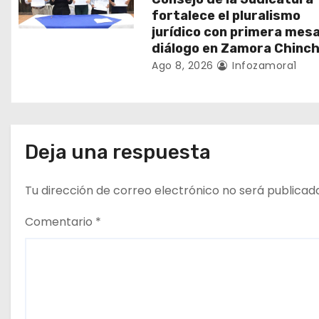
fortalece el pluralismo
t
jurídico con primera mes
diálogo en Zamora Chinch
r
Ago 8, 2026
Infozamora1
a
d
a
Deja una respuesta
s
Tu dirección de correo electrónico no será publicad
Comentario
*