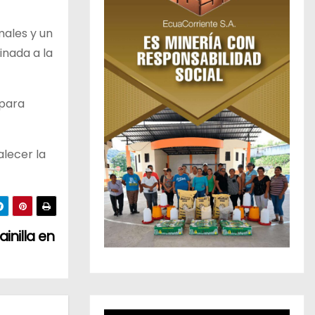
males y un
inada a la
 para
alecer la
inilla en