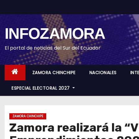
S
k
i
INFOZAMORA
p
t
o
El portal de noticias del Sur del Ecuador
c
o
ZAMORA CHINCHIPE
NACIONALES
INT
n
t
ESPECIAL ELECTORAL 2027
e
n
t
ZAMORA CHINCHIPE
Zamora realizará la “V