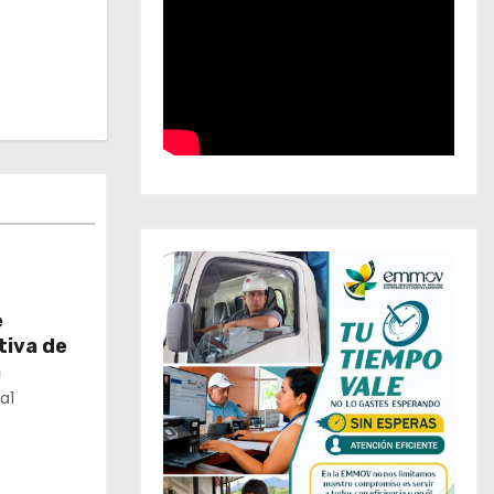
e
tiva de
a
a1