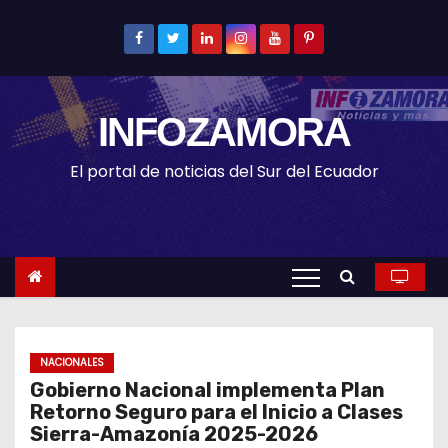
S
k
i
p
INFOZAMORA
t
o
El portal de noticias del Sur del Ecuador
c
o
n
t
e
n
t
NACIONALES
Gobierno Nacional implementa Plan
Retorno Seguro para el Inicio a Clases
Sierra-Amazonía 2025-2026