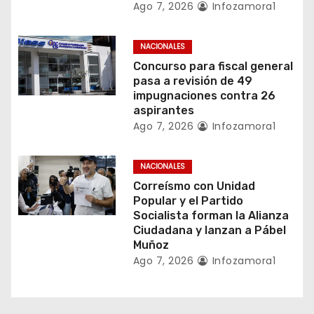
Ago 7, 2026
Infozamora1
r
NACIONALES
a
Concurso para fiscal general
pasa a revisión de 49
d
impugnaciones contra 26
aspirantes
a
Ago 7, 2026
Infozamora1
s
NACIONALES
Correísmo con Unidad
Popular y el Partido
Socialista forman la Alianza
Ciudadana y lanzan a Pábel
Muñoz
Ago 7, 2026
Infozamora1