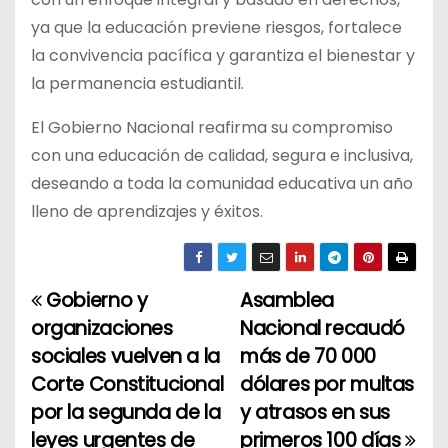
ya que la educación previene riesgos, fortalece
la convivencia pacífica y garantiza el bienestar y
la permanencia estudiantil.
El Gobierno Nacional reafirma su compromiso
con una educación de calidad, segura e inclusiva,
deseando a toda la comunidad educativa un año
lleno de aprendizajes y éxitos.
Gobierno y
Asamblea
N
organizaciones
Nacional recaudó
a
sociales vuelven a la
más de 70 000
Corte Constitucional
dólares por multas
v
por la segunda de la
y atrasos en sus
e
leyes urgentes de
primeros 100 días