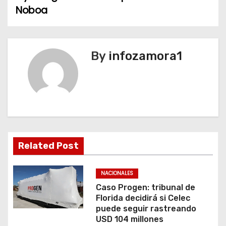
Noboa
g
a
c
By
infozamora1
i
ó
n
d
Related Post
e
NACIONALES
e
Caso Progen: tribunal de
Florida decidirá si Celec
n
puede seguir rastreando
USD 104 millones
t