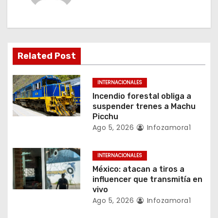
i
ó
n
Related Post
d
INTERNACIONALES
e
Incendio forestal obliga a
suspender trenes a Machu
e
Picchu
Ago 5, 2026
Infozamora1
n
t
INTERNACIONALES
México: atacan a tiros a
r
influencer que transmitía en
vivo
a
Ago 5, 2026
Infozamora1