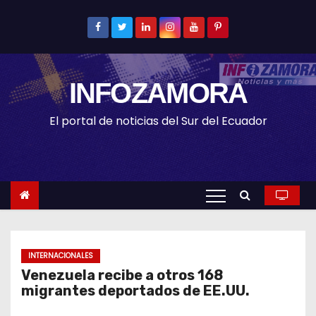
S
k
i
p
INFOZAMORA
t
o
El portal de noticias del Sur del Ecuador
c
o
n
t
e
n
t
INTERNACIONALES
Venezuela recibe a otros 168
migrantes deportados de EE.UU.