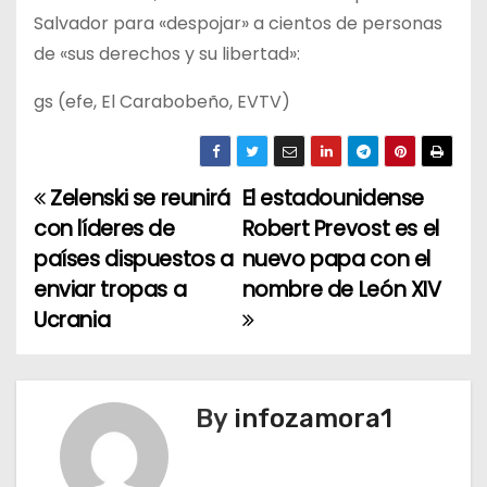
Salvador para «despojar» a cientos de personas
de «sus derechos y su libertad»:
gs (efe, El Carabobeño, EVTV)
Zelenski se reunirá
El estadounidense
N
con líderes de
Robert Prevost es el
a
países dispuestos a
nuevo papa con el
enviar tropas a
nombre de León XIV
v
Ucrania
e
g
By
infozamora1
a
c