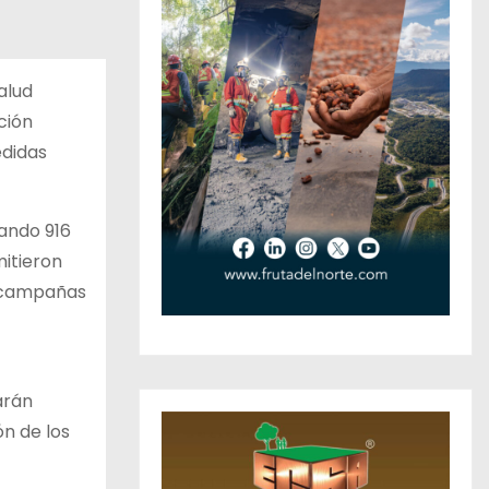
alud
ción
edidas
eando 916
itieron
s campañas
arán
ón de los