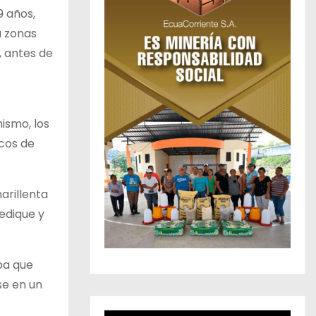
9 años,
a zonas
, antes de
ismo, los
ocos de
arillenta
edique y
pa que
se en un