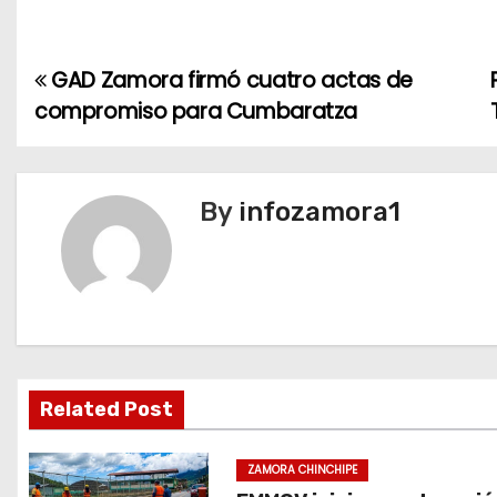
GAD Zamora firmó cuatro actas de
N
compromiso para Cumbaratza
a
v
By
infozamora1
e
g
a
c
i
Related Post
ó
ZAMORA CHINCHIPE