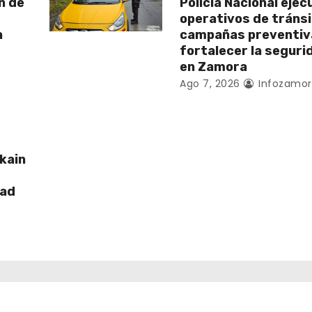
n de
Policía Nacional ejec
operativos de tránsi
a
campañas preventiv
fortalecer la segurid
en Zamora
Ago 7, 2026
Infozamor
kain
dad