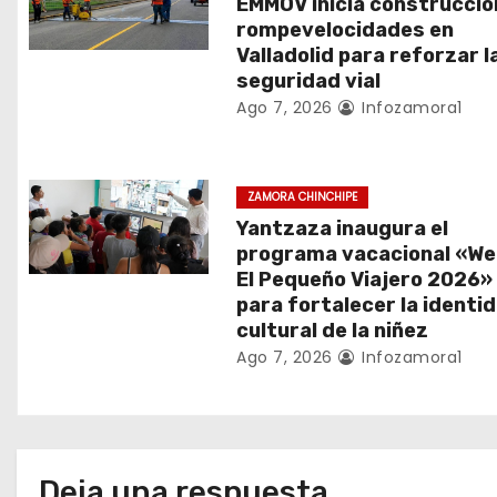
n
EMMOV inicia construcció
rompevelocidades en
d
Valladolid para reforzar l
seguridad vial
e
Ago 7, 2026
Infozamora1
e
n
ZAMORA CHINCHIPE
Yantzaza inaugura el
t
programa vacacional «We
El Pequeño Viajero 2026»
r
para fortalecer la identi
a
cultural de la niñez
Ago 7, 2026
Infozamora1
d
a
s
Deja una respuesta