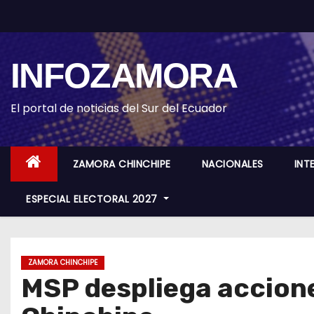
S
k
i
INFOZAMORA
p
t
o
El portal de noticias del Sur del Ecuador
c
o
ZAMORA CHINCHIPE
NACIONALES
INT
n
t
ESPECIAL ELECTORAL 2027
e
n
t
ZAMORA CHINCHIPE
MSP despliega accione