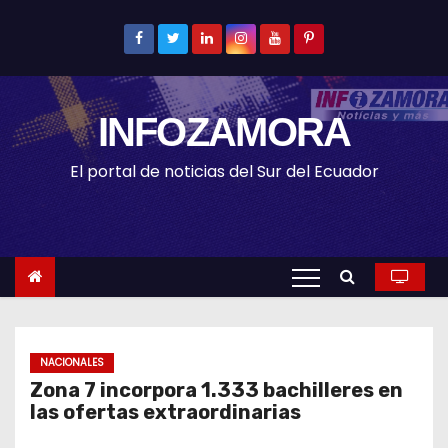
S
k
i
p
INFOZAMORA
t
o
El portal de noticias del Sur del Ecuador
c
o
n
t
e
n
t
NACIONALES
Zona 7 incorpora 1.333 bachilleres en
las ofertas extraordinarias