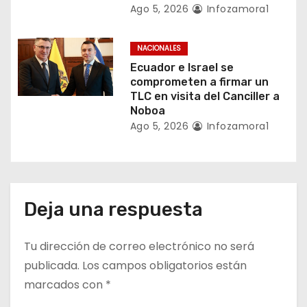
Ago 5, 2026
Infozamora1
d
a
NACIONALES
Ecuador e Israel se
s
comprometen a firmar un
TLC en visita del Canciller a
Noboa
Ago 5, 2026
Infozamora1
Deja una respuesta
Tu dirección de correo electrónico no será
publicada.
Los campos obligatorios están
marcados con
*