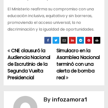
El Ministerio reafirma su compromiso con una
educación inclusiva, equitativa y sin barreras,
promoviendo el acceso universal, la no
discriminación y la igualdad de oportunidades.
CNE clausuró la
Simulacro en la
N
Audiencia Nacional
Asamblea Nacional
a
de Escrutinio de la
terminó con una
Segunda Vuelta
alerta de bomba
v
Presidencial
real
e
g
By
infozamora1
a