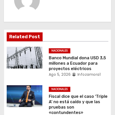
c
i
ó
n
Related Post
d
NACIONALES
e
Banco Mundial dona USD 3,5
millones a Ecuador para
e
proyectos eléctricos
Ago 5, 2026
Infozamora1
n
t
NACIONALES
Fiscal dice que el caso ‘Triple
r
A’ no está caído y que las
pruebas son
a
«contundentes»