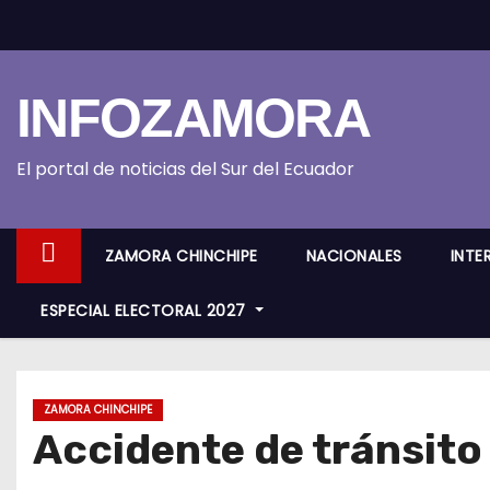
S
k
i
INFOZAMORA
p
t
o
El portal de noticias del Sur del Ecuador
c
o
ZAMORA CHINCHIPE
NACIONALES
INTE
n
t
ESPECIAL ELECTORAL 2027
e
n
t
ZAMORA CHINCHIPE
Accidente de tránsito