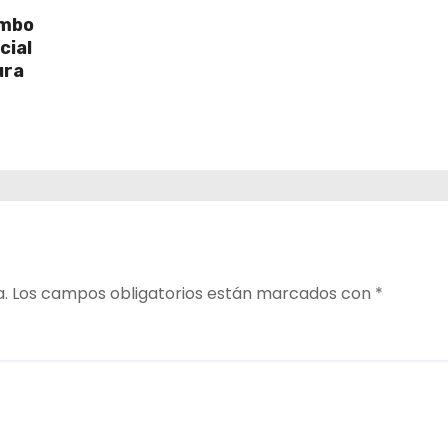
umbo
cial
ura
a.
Los campos obligatorios están marcados con
*