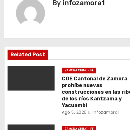
By
infozamora1
g
a
c
i
Related Post
ó
n
ZAMORA CHINCHIPE
COE Cantonal de Zamora
d
prohíbe nuevas
construcciones en las ri
e
de los ríos Kantzama y
Yacuambi
e
Ago 5, 2026
Infozamora1
n
ZAMORA CHINCHIPE