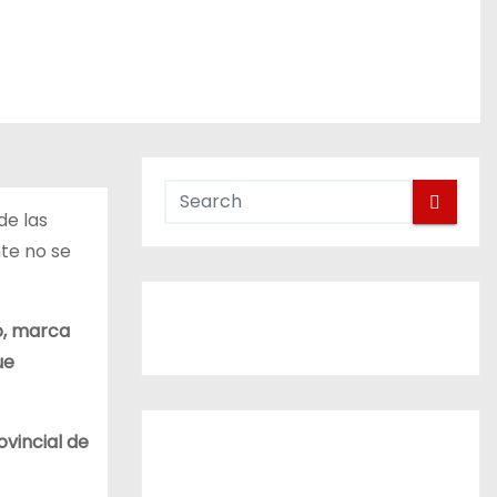
de las
te no se
o, marca
ue
ovincial de