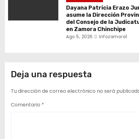
t
Dayana Patricia Erazo J
r
asume la Dirección Provin
del Consejo de la Judicat
a
en Zamora Chinchipe
Ago 5, 2026
Infozamora1
d
a
s
Deja una respuesta
Tu dirección de correo electrónico no será publicad
Comentario
*