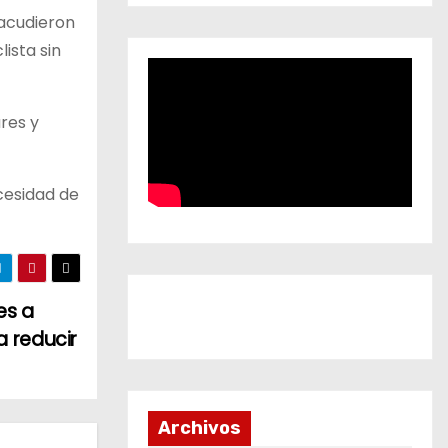
 acudieron
ista sin
res y
cesidad de
es a
a reducir
Archivos