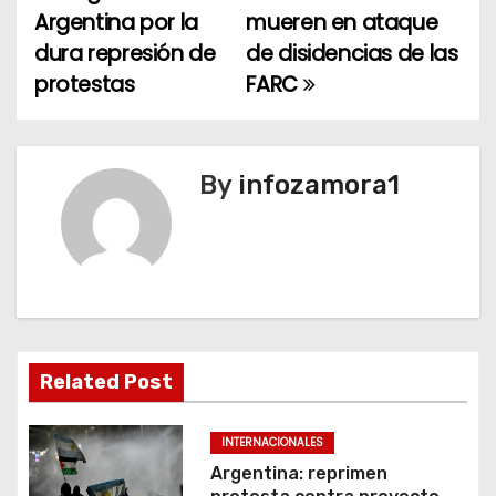
Argentina por la
mueren en ataque
a
dura represión de
de disidencias de las
protestas
FARC
v
e
g
By
infozamora1
a
c
i
ó
Related Post
n
INTERNACIONALES
d
Argentina: reprimen