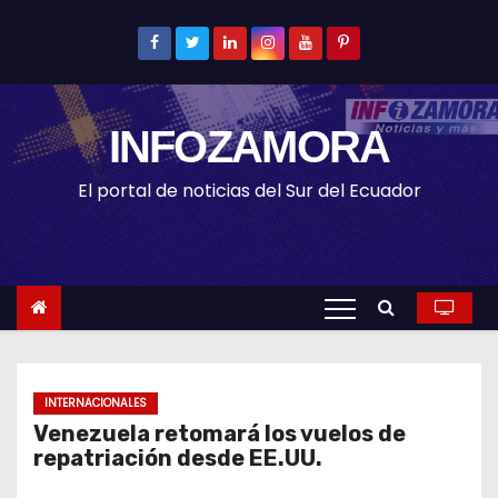
S
k
i
p
INFOZAMORA
t
o
El portal de noticias del Sur del Ecuador
c
o
n
t
e
n
t
INTERNACIONALES
Venezuela retomará los vuelos de
repatriación desde EE.UU.