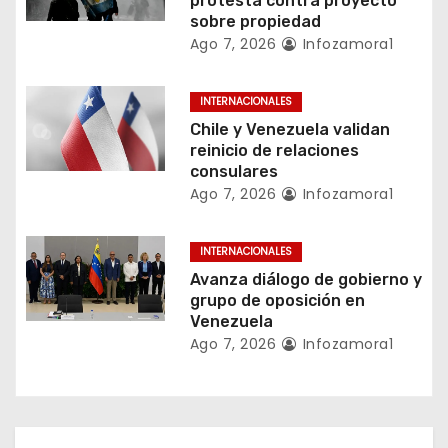
protesta contra proyecto
e
sobre propiedad
Ago 7, 2026
Infozamora1
e
n
INTERNACIONALES
Chile y Venezuela validan
t
reinicio de relaciones
consulares
r
Ago 7, 2026
Infozamora1
a
INTERNACIONALES
d
Avanza diálogo de gobierno y
a
grupo de oposición en
Venezuela
s
Ago 7, 2026
Infozamora1