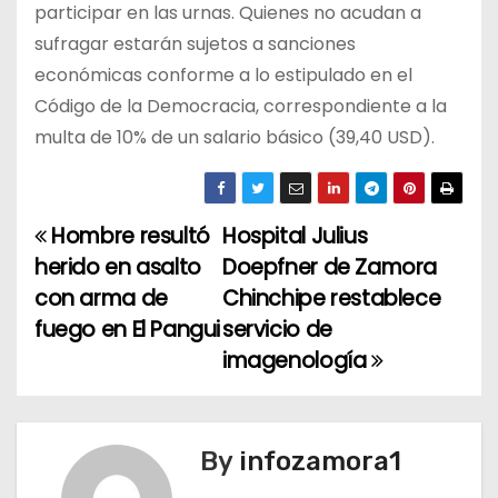
participar en las urnas. Quienes no acudan a
sufragar estarán sujetos a sanciones
económicas conforme a lo estipulado en el
Código de la Democracia, correspondiente a la
multa de 10% de un salario básico (39,40 USD).
Hombre resultó
Hospital Julius
N
herido en asalto
Doepfner de Zamora
a
con arma de
Chinchipe restablece
fuego en El Pangui
servicio de
v
imagenología
e
g
By
infozamora1
a