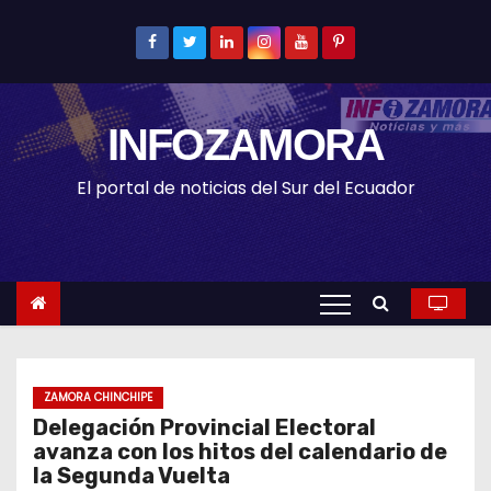
S
k
i
p
INFOZAMORA
t
o
El portal de noticias del Sur del Ecuador
c
o
n
t
e
n
t
ZAMORA CHINCHIPE
Delegación Provincial Electoral
avanza con los hitos del calendario de
la Segunda Vuelta