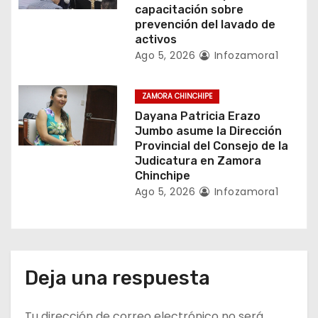
capacitación sobre
d
prevención del lavado de
activos
a
Ago 5, 2026
Infozamora1
s
ZAMORA CHINCHIPE
Dayana Patricia Erazo
Jumbo asume la Dirección
Provincial del Consejo de la
Judicatura en Zamora
Chinchipe
Ago 5, 2026
Infozamora1
Deja una respuesta
Tu dirección de correo electrónico no será