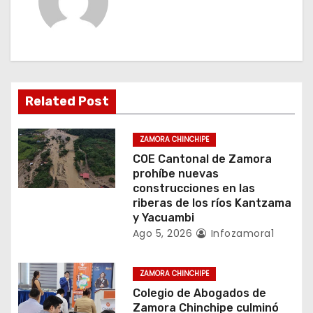
c
i
ó
n
Related Post
d
ZAMORA CHINCHIPE
e
COE Cantonal de Zamora
prohíbe nuevas
e
construcciones en las
riberas de los ríos Kantzama
n
y Yacuambi
Ago 5, 2026
Infozamora1
t
r
ZAMORA CHINCHIPE
Colegio de Abogados de
a
Zamora Chinchipe culminó