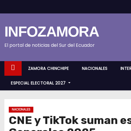
S
k
i
INFOZAMORA
p
t
o
El portal de noticias del Sur del Ecuador
c
o
ZAMORA CHINCHIPE
NACIONALES
INTE
n
t
ESPECIAL ELECTORAL 2027
e
n
t
NACIONALES
CNE y TikTok suman es