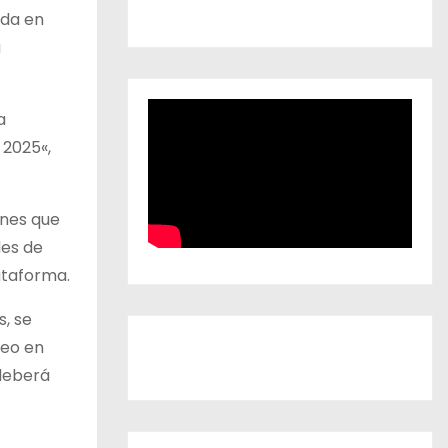
ida en
a
a
 2025«,
ones que
des de
ataforma.
, se
deo en
 deberá