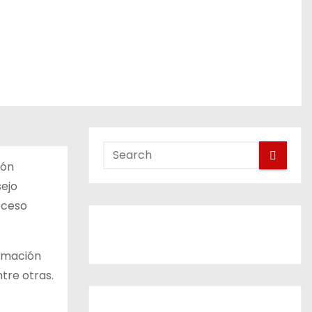
ión
sejo
oceso
ormación
ntre otras.