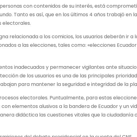
personas con contenidos de su interés, está compromet
undo. Tanto es así, que en los últimos 4 años trabajó en l
 electorales.
na relacionada a los comicios, los usuarios deberán ir a l
onados a las elecciones, tales como: «elecciones Ecuador
ientos inadecuados y permanecer vigilantes ante situaci
tección de los usuarios es una de las principales priorida
rabajan para mantener la seguridad e integridad de la pl
ocesos electorales. Puntualmente, para estas elecciones
 con elementos alusivos a la bandera de Ecuador y un vi
anera didáctica las cuestiones vitales que la ciudadanía
ansmisiones del debate presidencial en la cuenta del CNE