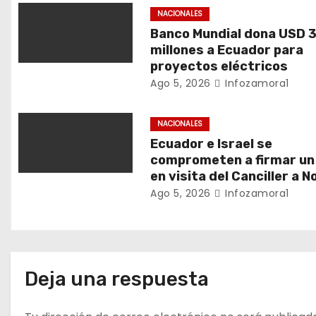
ó
NACIONALES
n
Banco Mundial dona USD 3
millones a Ecuador para
d
proyectos eléctricos
Ago 5, 2026
Infozamora1
e
e
NACIONALES
Ecuador e Israel se
n
comprometen a firmar un
en visita del Canciller a 
t
Ago 5, 2026
Infozamora1
r
a
d
Deja una respuesta
a