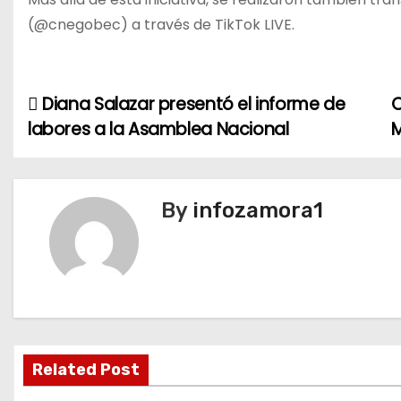
(@cnegobec) a través de TikTok LIVE.
Diana Salazar presentó el informe de
C
N
labores a la Asamblea Nacional
M
a
v
By
infozamora1
e
g
a
c
i
Related Post