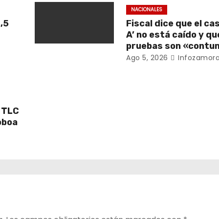
NACIONALES
,5
Fiscal dice que el cas
A’ no está caído y qu
pruebas son «contu
Ago 5, 2026
Infozamora
 TLC
Noboa