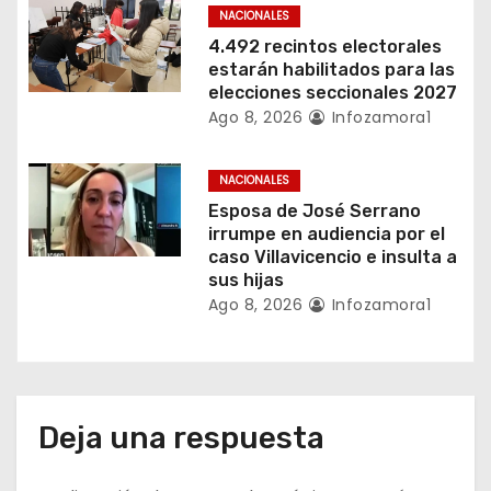
NACIONALES
t
4.492 recintos electorales
estarán habilitados para las
r
elecciones seccionales 2027
a
Ago 8, 2026
Infozamora1
d
NACIONALES
a
Esposa de José Serrano
irrumpe en audiencia por el
s
caso Villavicencio e insulta a
sus hijas
Ago 8, 2026
Infozamora1
Deja una respuesta