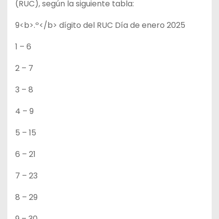
(RUC), según la siguiente tabla:
9<b>.º</b> dígito del RUC Día de enero 2025
1 – 6
2 – 7
3 – 8
4 – 9
5 – 15
6 – 21
7 – 23
8 – 29
9 – 30