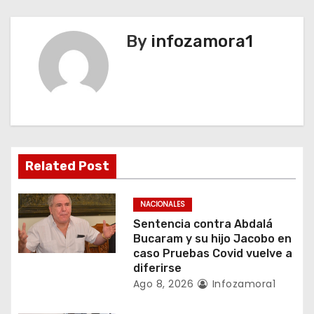
e
g
By
infozamora1
a
c
i
ó
Related Post
n
NACIONALES
d
Sentencia contra Abdalá
Bucaram y su hijo Jacobo en
e
caso Pruebas Covid vuelve a
diferirse
e
Ago 8, 2026
Infozamora1
n