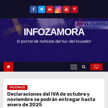
S
k
i
p
INFOZAMORA
t
o
El portal de noticias del Sur del Ecuador
c
o
n
t
e
n
t
NACIONALES
Declaraciones del IVA de octubre y
noviembre se podrán entregar hasta
enero de 2025