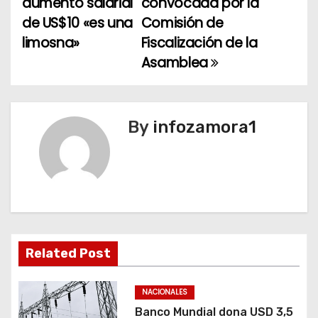
aumento salarial
convocada por la
a
de US$10 «es una
Comisión de
limosna»
Fiscalización de la
v
Asamblea
e
g
By
infozamora1
a
c
i
ó
n
Related Post
d
NACIONALES
e
Banco Mundial dona USD 3,5