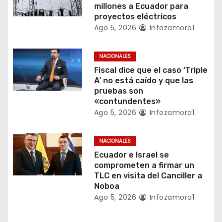
millones a Ecuador para
e
proyectos eléctricos
Ago 5, 2026
Infozamora1
n
t
NACIONALES
Fiscal dice que el caso ‘Triple
r
A’ no está caído y que las
pruebas son
a
«contundentes»
Ago 5, 2026
Infozamora1
d
a
NACIONALES
Ecuador e Israel se
s
comprometen a firmar un
TLC en visita del Canciller a
Noboa
Ago 5, 2026
Infozamora1