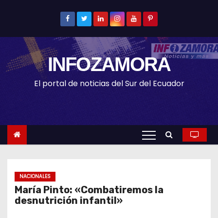
S
k
i
p
INFOZAMORA
t
o
El portal de noticias del Sur del Ecuador
c
o
n
t
e
n
t
NACIONALES
María Pinto: «Combatiremos la
desnutrición infantil»