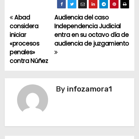
Abad
Audiencia del caso
N
considera
Independencia Judicial
a
iniciar
entra en su octavo día de
«procesos
audiencia de juzgamiento
v
penales»
e
contra Núñez
g
a
By
infozamora1
c
i
ó
n