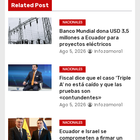
Related Post
d
e
NACIONALES
Banco Mundial dona USD 3,5
e
millones a Ecuador para
proyectos eléctricos
n
Ago 5, 2026
Infozamora1
t
NACIONALES
r
Fiscal dice que el caso ‘Triple
A’ no está caído y que las
a
pruebas son
«contundentes»
d
Ago 5, 2026
Infozamora1
a
NACIONALES
s
Ecuador e Israel se
comprometen a firmar un