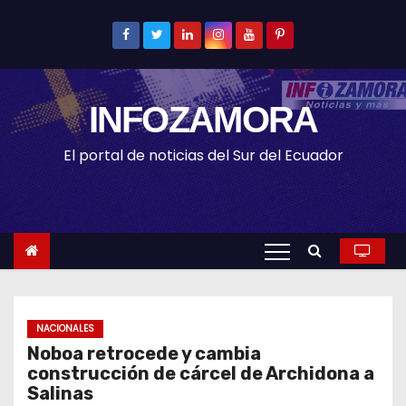
S
k
i
p
INFOZAMORA
t
o
El portal de noticias del Sur del Ecuador
c
o
n
t
e
n
t
NACIONALES
Noboa retrocede y cambia
construcción de cárcel de Archidona a
Salinas