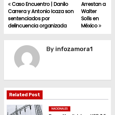
Caso Encuentro | Danilo
Arrestan a
N
Carrera y Antonio Icaza son
Walter
a
sentenciados por
Solís en
delincuencia organizada
México
v
e
g
By
infozamora1
a
c
i
ó
Related Post
n
NACIONALES
d