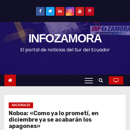
S
k
i
p
INFOZAMORA
t
o
El portal de noticias del Sur del Ecuador
c
o
n
t
e
n
t
NACIONALES
Noboa: «Como ya lo prometí, en
diciembre ya se acabarán los
apagones»