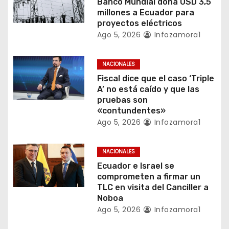
Banco Mundial dona USD 3,5
millones a Ecuador para
e
proyectos eléctricos
Ago 5, 2026
Infozamora1
e
n
NACIONALES
Fiscal dice que el caso ‘Triple
t
A’ no está caído y que las
pruebas son
r
«contundentes»
a
Ago 5, 2026
Infozamora1
d
NACIONALES
a
Ecuador e Israel se
comprometen a firmar un
s
TLC en visita del Canciller a
Noboa
Ago 5, 2026
Infozamora1