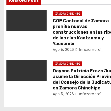
i
Related Post
ó
ZAMORA CHINCHIPE
n
COE Cantonal de Zamora
prohíbe nuevas
d
construcciones en las ri
de los ríos Kantzama y
e
Yacuambi
Ago 5, 2026
Infozamora1
e
n
ZAMORA CHINCHIPE
Dayana Patricia Erazo J
t
asume la Dirección Provin
del Consejo de la Judicat
r
en Zamora Chinchipe
a
Ago 5, 2026
Infozamora1
d