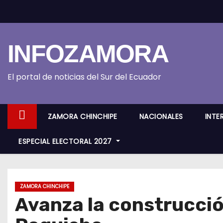
S
k
i
INFOZAMORA
p
t
o
El portal de noticias del Sur del Ecuador
c
o
ZAMORA CHINCHIPE
NACIONALES
INTE
n
t
ESPECIAL ELECTORAL 2027
e
n
t
ZAMORA CHINCHIPE
Avanza la construcción