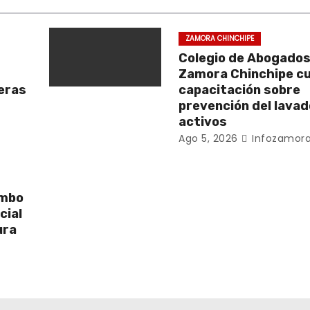
ZAMORA CHINCHIPE
Colegio de Abogados
Zamora Chinchipe c
beras
capacitación sobre
prevención del lavad
activos
Ago 5, 2026
Infozamora
umbo
cial
ura