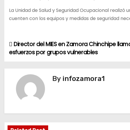
La Unidad de Salud y Seguridad Ocupacional realizó u
cuenten con los equipos y medidas de seguridad nece
Director del MIES en Zamora Chinchipe llama
N
esfuerzos por grupos vulnerables
a
v
By
infozamora1
e
g
a
c