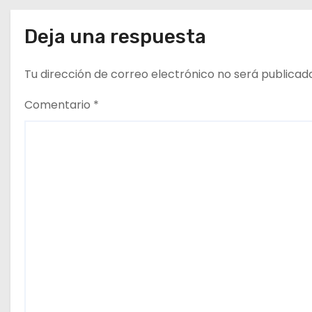
a
Deja una respuesta
s
Tu dirección de correo electrónico no será publicad
Comentario
*