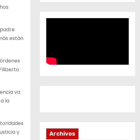
chos
 padre
 más están
 órdenes
iliberto
lencia va
a la
utoridades
sticia y
Archivos