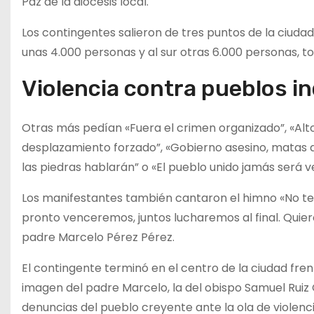
Paz de la diócesis local.
Los contingentes salieron de tres puntos de la ciudad
unas 4.000 personas y al sur otras 6.000 personas, t
Violencia contra pueblos i
Otras más pedían «Fuera el crimen organizado”, «Alto a
desplazamiento forzado”, «Gobierno asesino, matas a 
las piedras hablarán” o «El pueblo unido jamás será v
Los manifestantes también cantaron el himno «No t
pronto venceremos, juntos lucharemos al final. Quier
padre Marcelo Pérez Pérez.
El contingente terminó en el centro de la ciudad frente
imagen del padre Marcelo, la del obispo Samuel Ruiz 
denuncias del pueblo creyente ante la ola de violenc