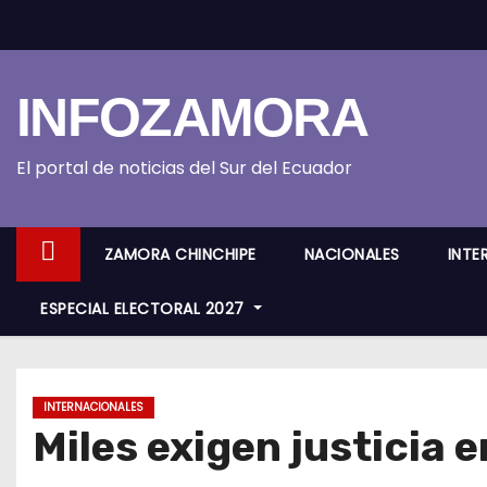
S
k
i
INFOZAMORA
p
t
o
El portal de noticias del Sur del Ecuador
c
o
ZAMORA CHINCHIPE
NACIONALES
INTE
n
t
ESPECIAL ELECTORAL 2027
e
n
t
INTERNACIONALES
Miles exigen justicia 