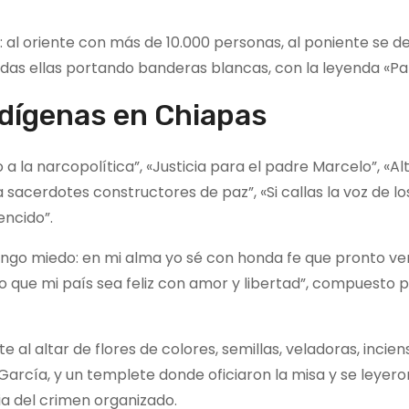
: al oriente con más de 10.000 personas, al poniente se d
odas ellas portando banderas blancas, con la leyenda «Pa
ndígenas en Chiapas
 la narcopolítica”, «Justicia para el padre Marcelo”, «Alt
sacerdotes constructores de paz”, «Si callas la voz de lo
encido”.
engo miedo: en mi alma yo sé con honda fe que pronto v
o que mi país sea feliz con amor y libertad”, compuesto p
 al altar de flores de colores, semillas, veladoras, inciens
García, y un templete donde oficiaron la misa y se leyero
ia del crimen organizado.