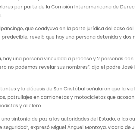
telares por parte de la Comisión Interamericana de Dere
.
pancingo, que coadyuva en la parte jurídica del caso del
 y predecible, reveló que hay una persona detenida y dos
, hay una persona vinculada a proceso y 2 personas con
ro no podemos revelar sus nombres”, dijo el padre José F
antes y la diócesis de San Cristóbal señalaron que la vio
s, patrullajes en camionetas y motocicletas que acosan 
distas y al clero.
na sintonía de paz a las autoridades del Estado, a las a
e seguridad”, expresó Miguel Ánguel Montoya, vicario de Ju