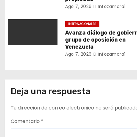
Ago 7, 2026
Infozamora1
e
e
INTERNACIONALES
Avanza diálogo de gobier
n
grupo de oposición en
Venezuela
t
Ago 7, 2026
Infozamora1
r
a
d
Deja una respuesta
a
Tu dirección de correo electrónico no será publicad
s
Comentario
*