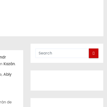
ndr
n
Kazán
.
e,
Abiy
rán de