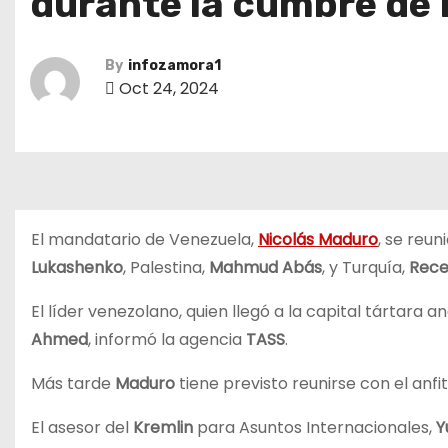
durante la cumbre de
By
infozamora1
Oct 24, 2024
El mandatario de Venezuela,
Nicolás Maduro
, se reun
Lukashenko
, Palestina,
Mahmud Abás
, y Turquía,
Rece
El líder venezolano, quien llegó a la capital tártara 
Ahmed
, informó la agencia
TASS
.
Más tarde
Maduro
tiene previsto reunirse con el anfi
El asesor del
Kremlin
para Asuntos Internacionales,
Y