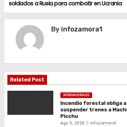
soldados a Rusia para combatir en Ucrania
a
v
By
infozamora1
e
g
a
c
i
Related Post
ó
INTERNACIONALES
n
Incendio forestal obliga a
suspender trenes a Mach
d
Picchu
Ago 5, 2026
Infozamora1