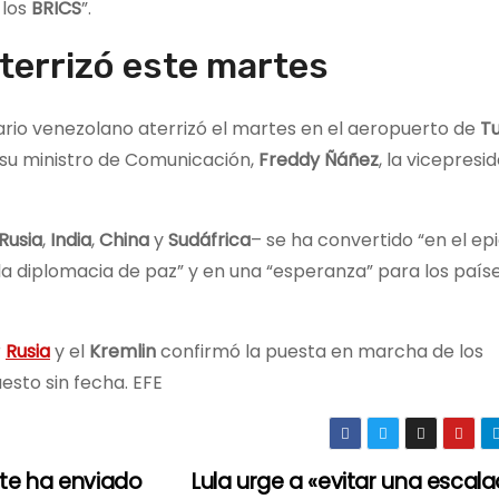
 los
BRICS
”.
terrizó este martes
ario venezolano aterrizó el martes en el aeropuerto de
Tu
e su ministro de Comunicación,
Freddy Ñáñez
, la vicepresi
Rusia
,
India
,
China
y
Sudáfrica
– se ha convertido “en el ep
la diplomacia de paz” y en una “esperanza” para los paíse
r
Rusia
y el
Kremlin
confirmó la puesta en marcha de los
esto sin fecha. EFE
te ha enviado
Lula urge a «evitar una escal