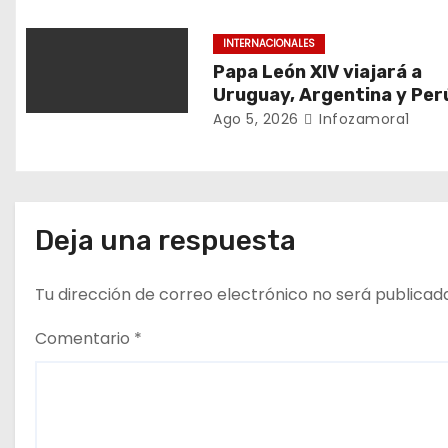
e
e
INTERNACIONALES
Papa León XIV viajará a
n
Uruguay, Argentina y Per
Ago 5, 2026
Infozamora1
t
r
a
Deja una respuesta
d
a
Tu dirección de correo electrónico no será publicad
s
Comentario
*