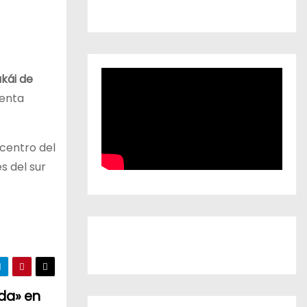
kái de
denta
icentro del
s del sur
ada» en