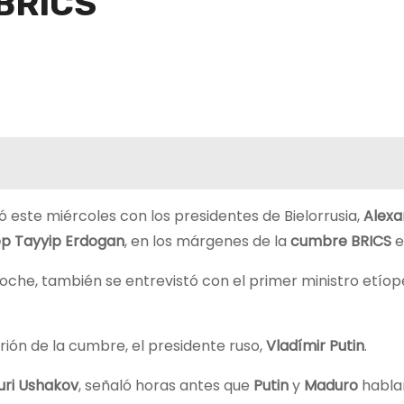
 BRICS
ió este miércoles con los presidentes de Bielorrusia,
Alexa
p Tayyip Erdogan
, en los márgenes de la
cumbre BRICS
e
anoche, también se entrevistó con el primer ministro etíop
trión de la cumbre, el presidente ruso,
Vladímir Putin
.
uri Ushakov
, señaló horas antes que
Putin
y
Maduro
habla