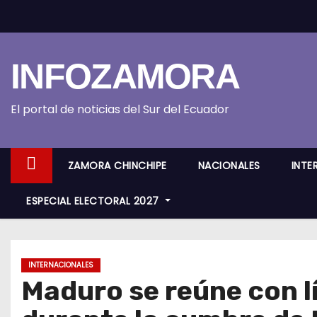
S
k
i
INFOZAMORA
p
t
o
El portal de noticias del Sur del Ecuador
c
o
ZAMORA CHINCHIPE
NACIONALES
INTE
n
t
ESPECIAL ELECTORAL 2027
e
n
t
INTERNACIONALES
Maduro se reúne con lí