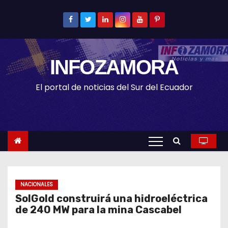
S
k
i
p
INFOZAMORA
t
o
El portal de noticias del Sur del Ecuador
c
o
n
t
e
n
t
NACIONALES
SolGold construirá una hidroeléctrica
de 240 MW para la mina Cascabel