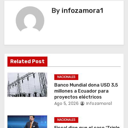
g
By
infozamora1
a
c
i
ó
Related Post
n
NACIONALES
d
Banco Mundial dona USD 3,5
millones a Ecuador para
e
proyectos eléctricos
Ago 5, 2026
Infozamora1
e
n
NACIONALES
Fiscal dice que el caso ‘Triple