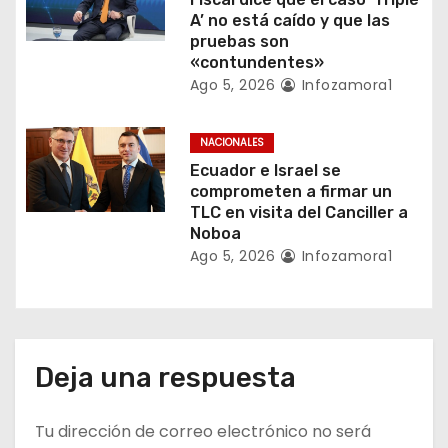
t
A’ no está caído y que las
pruebas son
r
«contundentes»
a
Ago 5, 2026
Infozamora1
d
NACIONALES
a
Ecuador e Israel se
comprometen a firmar un
s
TLC en visita del Canciller a
Noboa
Ago 5, 2026
Infozamora1
Deja una respuesta
Tu dirección de correo electrónico no será