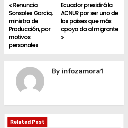
Renuncia
Ecuador presidirá la
N
Sonsoles García,
ACNUR por ser uno de
a
ministra de
los países que más
Producción, por
apoyo da al migrante
v
motivos
e
personales
g
a
By
infozamora1
c
i
ó
n
Related Post
d