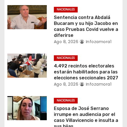
e
NACIONALES
Sentencia contra Abdalá
e
Bucaram y su hijo Jacobo en
caso Pruebas Covid vuelve a
n
diferirse
Ago 8, 2026
Infozamora1
t
r
NACIONALES
4.492 recintos electorales
a
estarán habilitados para las
elecciones seccionales 2027
d
Ago 8, 2026
Infozamora1
a
NACIONALES
s
Esposa de José Serrano
irrumpe en audiencia por el
caso Villavicencio e insulta a
sus hijas