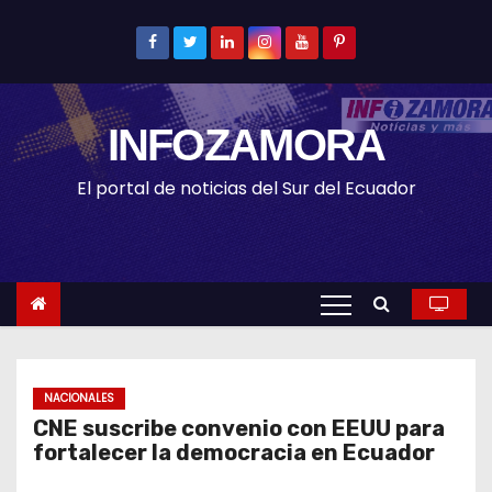
S
k
i
p
INFOZAMORA
t
o
El portal de noticias del Sur del Ecuador
c
o
n
t
e
n
t
NACIONALES
CNE suscribe convenio con EEUU para
fortalecer la democracia en Ecuador