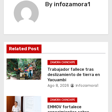
a
By
infozamora1
c
i
ó
n
Related Post
d
e
ZAMORA CHINCHIPE
Trabajador fallece tras
e
deslizamiento de tierra en
Yacuambi
n
Ago 8, 2026
Infozamora1
t
ZAMORA CHINCHIPE
r
EMMOV fortalece