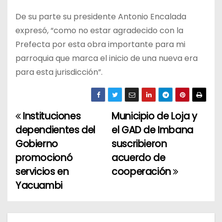
De su parte su presidente Antonio Encalada
expresó, “como no estar agradecido con la
Prefecta por esta obra importante para mi
parroquia que marca el inicio de una nueva era
para esta jurisdicción”.
Instituciones
Municipio de Loja y
N
dependientes del
el GAD de Imbana
a
Gobierno
suscribieron
promocionó
acuerdo de
v
servicios en
cooperación
e
Yacuambi
g