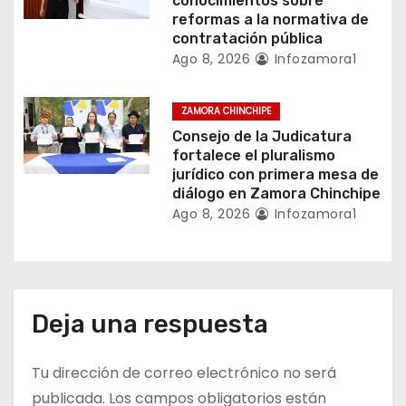
conocimientos sobre
a
reformas a la normativa de
contratación pública
d
Ago 8, 2026
Infozamora1
a
ZAMORA CHINCHIPE
s
Consejo de la Judicatura
fortalece el pluralismo
jurídico con primera mesa de
diálogo en Zamora Chinchipe
Ago 8, 2026
Infozamora1
Deja una respuesta
Tu dirección de correo electrónico no será
publicada.
Los campos obligatorios están