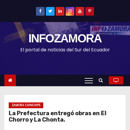
S
k
i
p
INFOZAMORA
t
o
El portal de noticias del Sur del Ecuador
c
o
n
t
e
n
t
ZAMORA CHINCHIPE
La Prefectura entregó obras en El
Chorro y La Chonta.