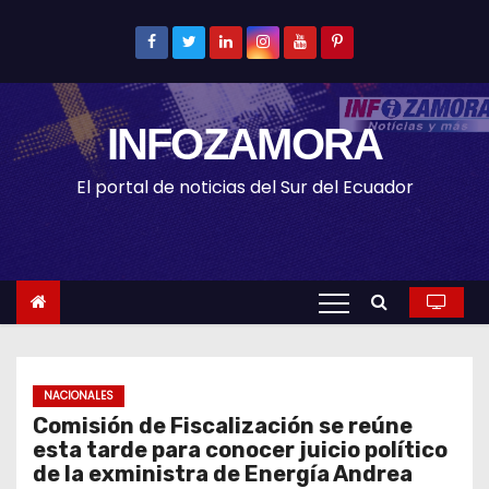
S
k
i
p
INFOZAMORA
t
o
El portal de noticias del Sur del Ecuador
c
o
n
t
e
n
t
NACIONALES
Comisión de Fiscalización se reúne
esta tarde para conocer juicio político
de la exministra de Energía Andrea