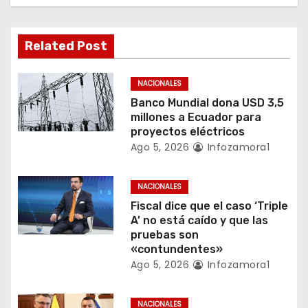
ó
n
Related Post
d
NACIONALES
e
Banco Mundial dona USD 3,5
millones a Ecuador para
e
proyectos eléctricos
Ago 5, 2026
Infozamora1
n
t
NACIONALES
Fiscal dice que el caso ‘Triple
r
A’ no está caído y que las
pruebas son
a
«contundentes»
Ago 5, 2026
Infozamora1
d
NACIONALES