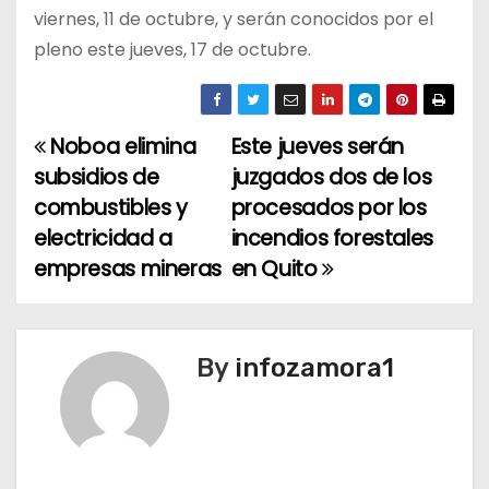
viernes, 11 de octubre, y serán conocidos por el
pleno este jueves, 17 de octubre.
Noboa elimina
Este jueves serán
N
subsidios de
juzgados dos de los
a
combustibles y
procesados por los
electricidad a
incendios forestales
v
empresas mineras
en Quito
e
g
By
infozamora1
a
c
i