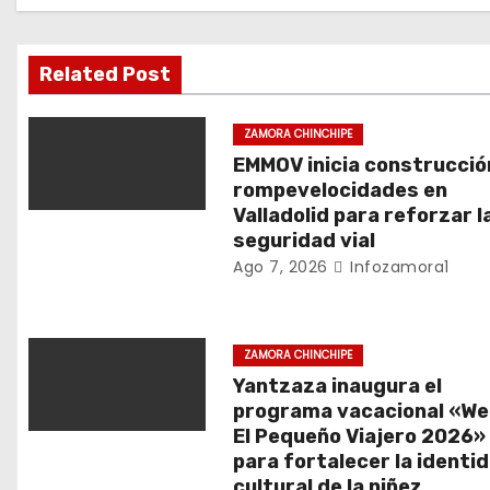
c
i
Related Post
ó
ZAMORA CHINCHIPE
n
EMMOV inicia construcció
rompevelocidades en
d
Valladolid para reforzar l
seguridad vial
e
Ago 7, 2026
Infozamora1
e
n
ZAMORA CHINCHIPE
Yantzaza inaugura el
t
programa vacacional «We
El Pequeño Viajero 2026»
r
para fortalecer la identi
cultural de la niñez