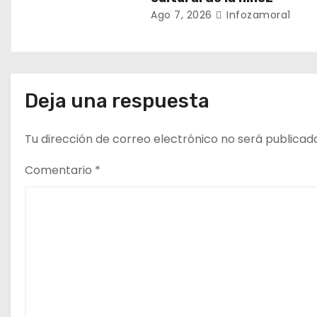
a
Ago 7, 2026
Infozamora1
d
a
s
Deja una respuesta
Tu dirección de correo electrónico no será publicad
Comentario
*