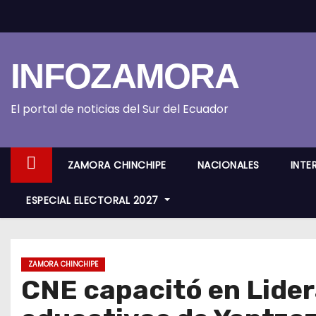
S
k
i
INFOZAMORA
p
t
o
El portal de noticias del Sur del Ecuador
c
o
ZAMORA CHINCHIPE
NACIONALES
INTE
n
t
ESPECIAL ELECTORAL 2027
e
n
t
ZAMORA CHINCHIPE
CNE capacitó en Lider