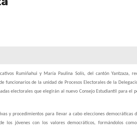
za
ucativos
Rumiñahui
y
María Paulina Solís
, del cantón Yantzaza, re
 de funcionarios de la
unidad de Procesos Electorales
de la Delegació
nadas electorales que elegirán al nuevo
Consejo Estudiantil
para el p
tivas y procedimientos para llevar a cabo elecciones democráticas d
o de los jóvenes con los valores democráticos, formándolos com