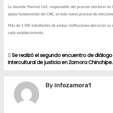
La docente
Marisol Celi
, responsable del proceso electoral en
apoyo fundamental del CNE, en este nuevo proceso de elecciones
Más de
1.500 estudiantes
de ambas instituciones ejercerán su d
cada establecimiento.
Se realizó el segundo encuentro de diálogo
N
intercultural de justicia en Zamora Chinchipe.
a
v
By
infozamora1
e
g
a