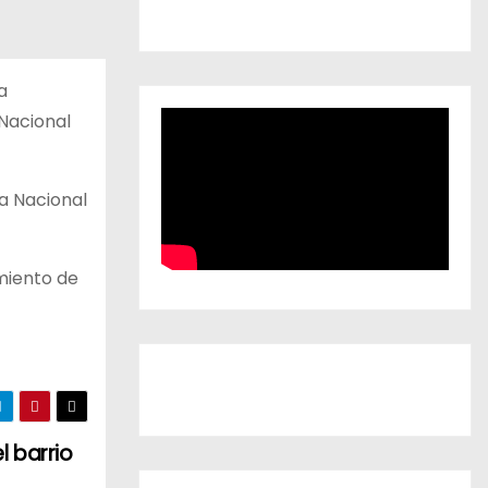
a
 Nacional
a Nacional
imiento de
l barrio