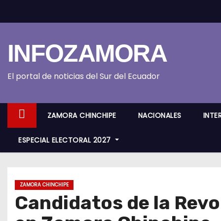
S
k
i
INFOZAMORA
p
t
o
El portal de noticias del Sur del Ecuador
c
o
ZAMORA CHINCHIPE
NACIONALES
INTE
n
t
ESPECIAL ELECTORAL 2027
e
n
t
ZAMORA CHINCHIPE
Candidatos de la Rev