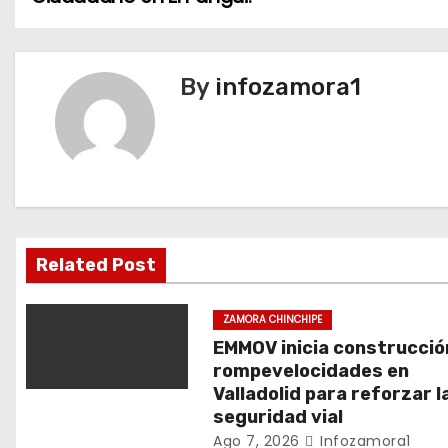
a
v
By
infozamora1
e
g
a
c
i
Related Post
ó
ZAMORA CHINCHIPE
n
EMMOV inicia construcció
rompevelocidades en
d
Valladolid para reforzar l
seguridad vial
e
Ago 7, 2026
Infozamora1