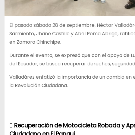
El pasado sábado 28 de septiembre, Héctor Valladá
Sarmiento, Jhane Castillo y Abel Poma Abrigo, ratifi
en Zamora Chinchipe.
Durante el evento, se expresó que con el apoyo de Lu
del Ecuador, se busca recuperar derechos, seguridad,
Valladárez enfatizó la importancia de un cambio en e
la Revolución Ciudadana.
Recuperación de Motocicleta Robada y Ap
N
Ciudadano en El Pangui.