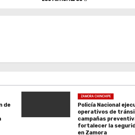
ZAMORA CHINCHIPE
n de
Policía Nacional ejec
operativos de tránsi
a
campañas preventiv
fortalecer la segurid
en Zamora