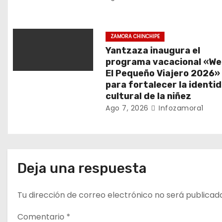
e
n
ZAMORA CHINCHIPE
Yantzaza inaugura el
t
programa vacacional «We
El Pequeño Viajero 2026»
r
para fortalecer la identi
a
cultural de la niñez
Ago 7, 2026
Infozamora1
d
a
s
Deja una respuesta
Tu dirección de correo electrónico no será publicad
Comentario
*