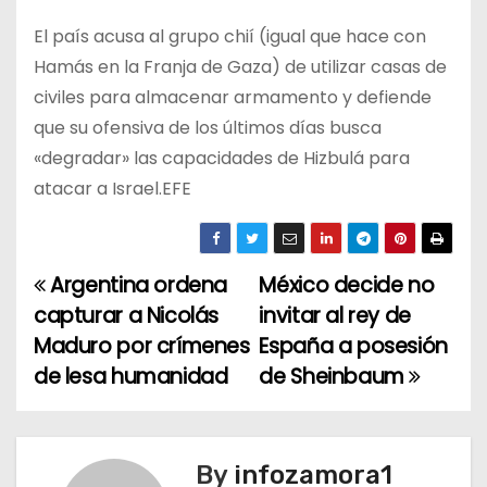
El país acusa al grupo chií (igual que hace con
Hamás en la Franja de Gaza) de utilizar casas de
civiles para almacenar armamento y defiende
que su ofensiva de los últimos días busca
«degradar» las capacidades de Hizbulá para
atacar a Israel.EFE
Argentina ordena
México decide no
N
capturar a Nicolás
invitar al rey de
a
Maduro por crímenes
España a posesión
de lesa humanidad
de Sheinbaum
v
e
g
By
infozamora1