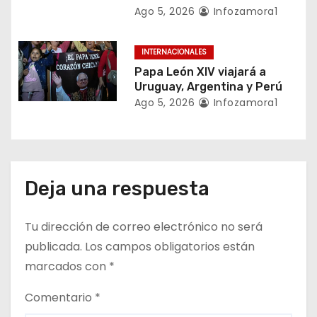
r
Ago 5, 2026
Infozamora1
a
INTERNACIONALES
d
Papa León XIV viajará a
a
Uruguay, Argentina y Perú
Ago 5, 2026
Infozamora1
s
Deja una respuesta
Tu dirección de correo electrónico no será
publicada.
Los campos obligatorios están
marcados con
*
Comentario
*