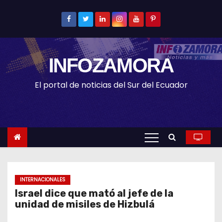
S
k
i
p
INFOZAMORA
t
o
El portal de noticias del Sur del Ecuador
c
o
n
t
e
n
t
INTERNACIONALES
Israel dice que mató al jefe de la
unidad de misiles de Hizbulá