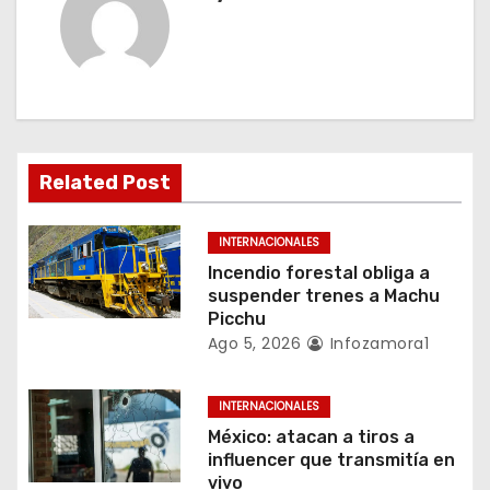
a
c
i
ó
Related Post
n
INTERNACIONALES
d
Incendio forestal obliga a
suspender trenes a Machu
e
Picchu
Ago 5, 2026
Infozamora1
e
n
INTERNACIONALES
México: atacan a tiros a
t
influencer que transmitía en
vivo