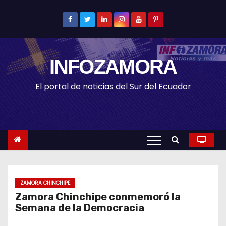
S
k
i
p
INFOZAMORA
t
o
El portal de noticias del Sur del Ecuador
c
o
n
t
e
n
t
ZAMORA CHINCHIPE
Zamora Chinchipe conmemoró la
Semana de la Democracia