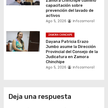
Zamora Chinchipe culminó
d
capacitación sobre
prevención del lavado de
a
activos
Ago 5, 2026
Infozamora1
s
ZAMORA CHINCHIPE
Dayana Patricia Erazo
Jumbo asume la Dirección
Provincial del Consejo de la
Judicatura en Zamora
Chinchipe
Ago 5, 2026
Infozamora1
Deja una respuesta