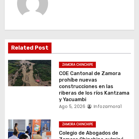
c
i
ó
n
Related Post
d
e
ZAMORA CHINCHIPE
COE Cantonal de Zamora
e
prohíbe nuevas
construcciones en las
n
riberas de los ríos Kantzama
y Yacuambi
t
Ago 5, 2026
Infozamora1
r
ZAMORA CHINCHIPE
a
Colegio de Abogados de