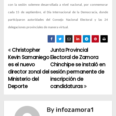
con la sesión solemne desarrollada a nivel nacional, por conmemorar
cada 15 de septiembre, el Día Internacional de la Democracia, donde
participaron autoridades del Consejo Nacional Electoral y las 24
delegaciones provinciales de manera virtual.
Christopher
Junta Provincial
N
Kevin Samaniego
Electoral de Zamora
a
es el nuevo
Chinchipe se instaló en
director zonal del
sesión permanente de
v
Ministerio del
inscripción de
e
Deporte
candidaturas
g
a
By
infozamora1