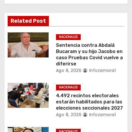
i
ó
Related Post
n
NACIONALES
d
Sentencia contra Abdalá
Bucaram y su hijo Jacobo en
e
caso Pruebas Covid vuelve a
diferirse
e
Ago 8, 2026
Infozamora1
n
NACIONALES
t
4.492 recintos electorales
estarán habilitados para las
r
elecciones seccionales 2027
a
Ago 8, 2026
Infozamora1
d
NACIONALES