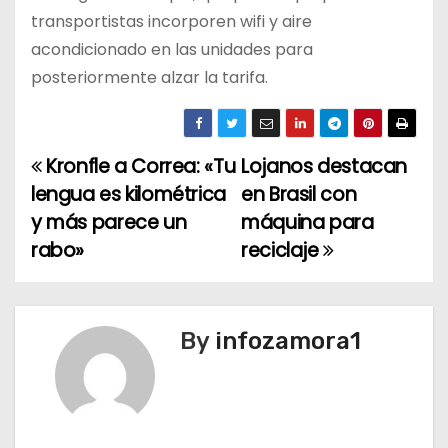
transportistas incorporen wifi y aire
acondicionado en las unidades para
posteriormente alzar la tarifa.
Kronfle a Correa: «Tu
Lojanos destacan
N
lengua es kilométrica
en Brasil con
a
y más parece un
máquina para
rabo»
reciclaje
v
e
g
By
infozamora1
a
c