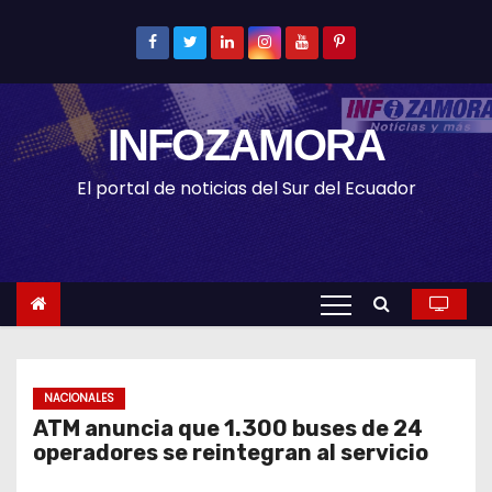
S
k
i
p
INFOZAMORA
t
o
El portal de noticias del Sur del Ecuador
c
o
n
t
e
n
t
NACIONALES
ATM anuncia que 1.300 buses de 24
operadores se reintegran al servicio