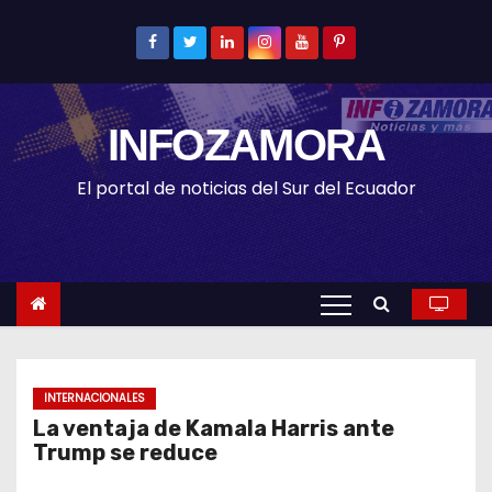
S
k
i
p
INFOZAMORA
t
o
El portal de noticias del Sur del Ecuador
c
o
n
t
e
n
t
INTERNACIONALES
La ventaja de Kamala Harris ante
Trump se reduce