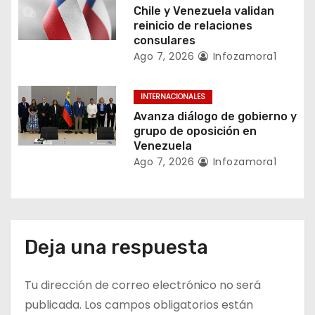
Chile y Venezuela validan
t
reinicio de relaciones
consulares
r
Ago 7, 2026
Infozamora1
a
INTERNACIONALES
d
Avanza diálogo de gobierno y
a
grupo de oposición en
Venezuela
s
Ago 7, 2026
Infozamora1
Deja una respuesta
Tu dirección de correo electrónico no será
publicada.
Los campos obligatorios están