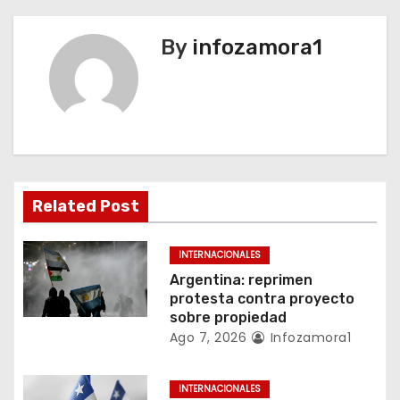
e
g
By
infozamora1
a
c
i
ó
Related Post
n
INTERNACIONALES
d
Argentina: reprimen
protesta contra proyecto
e
sobre propiedad
Ago 7, 2026
Infozamora1
e
n
INTERNACIONALES