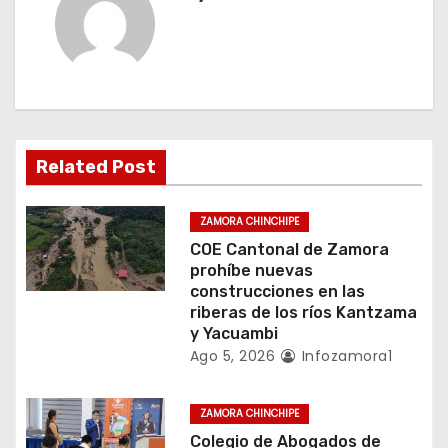
c
i
ó
n
Related Post
d
e
ZAMORA CHINCHIPE
COE Cantonal de Zamora
e
prohíbe nuevas
construcciones en las
n
riberas de los ríos Kantzama
y Yacuambi
t
Ago 5, 2026
Infozamora1
r
ZAMORA CHINCHIPE
a
Colegio de Abogados de