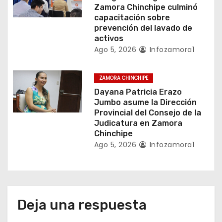
Zamora Chinchipe culminó
d
capacitación sobre
prevención del lavado de
a
activos
Ago 5, 2026
Infozamora1
s
ZAMORA CHINCHIPE
Dayana Patricia Erazo
Jumbo asume la Dirección
Provincial del Consejo de la
Judicatura en Zamora
Chinchipe
Ago 5, 2026
Infozamora1
Deja una respuesta