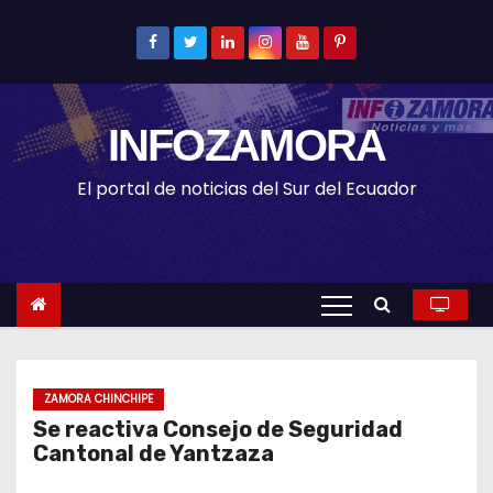
S
k
i
p
INFOZAMORA
t
o
El portal de noticias del Sur del Ecuador
c
o
n
t
e
n
t
ZAMORA CHINCHIPE
Se reactiva Consejo de Seguridad
Cantonal de Yantzaza