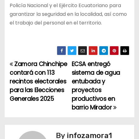
Policía Nacional y el Ejército Ecuatoriano para
garantizar la seguridad en la localidad, así como
el trabajo del personal en el territorio.
Zamora Chinchipe
ECSA entregó
N
contará con 113
sistema de agua
a
recintos electorales
entubada y
para las Elecciones
proyectos
v
Generales 2025
productivos en
e
barrio Mirador
g
a
By
infozamora1