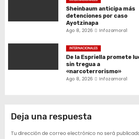
n
Sheinbaum anticipa más
detenciones por caso
d
Ayotzinapa
Ago 8, 2026
Infozamora1
e
e
INTERNACIONALES
De la Espriella promete l
n
sin tregua a
«narcoterrorismo»
t
Ago 8, 2026
Infozamora1
r
a
d
Deja una respuesta
a
Tu dirección de correo electrónico no será publicad