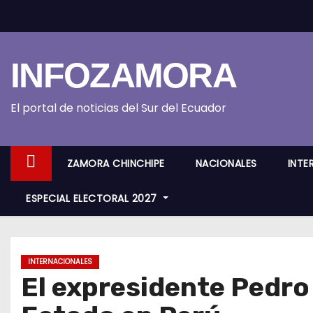
S
k
i
INFOZAMORA
p
t
o
El portal de noticias del Sur del Ecuador
c
o
ZAMORA CHINCHIPE
NACIONALES
INTE
n
t
ESPECIAL ELECTORAL 2027
e
n
t
INTERNACIONALES
El expresidente Pedro 