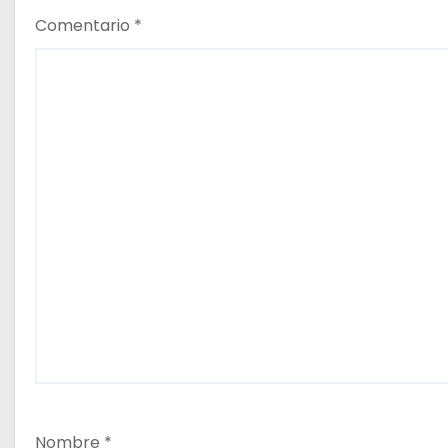
s
Comentario
*
Nombre
*