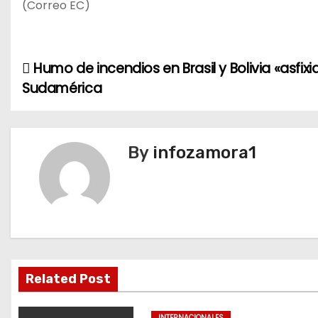
(Correo EC)
Humo de incendios en Brasil y Bolivia «asfixi
N
Sudamérica
a
v
By
infozamora1
e
g
a
c
i
Related Post
ó
INTERNACIONALES