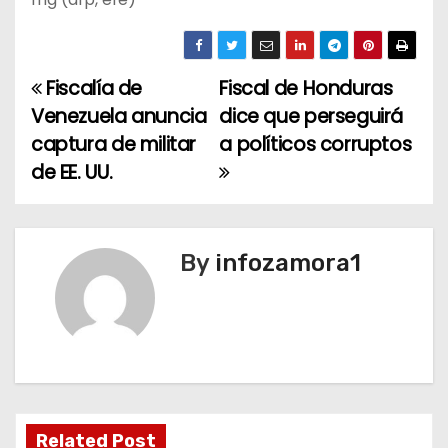
Fiscalía de
Fiscal de Honduras
N
Venezuela anuncia
dice que perseguirá
a
captura de militar
a políticos corruptos
de EE. UU.
v
e
g
By
infozamora1
a
c
i
ó
Related Post