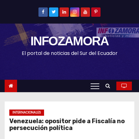
S
k
i
p
INFOZAMORA
t
o
El portal de noticias del Sur del Ecuador
c
o
n
t
e
n
t
INTERNACIONALES
Venezuela: opositor pide a Fiscalía no
persecución política