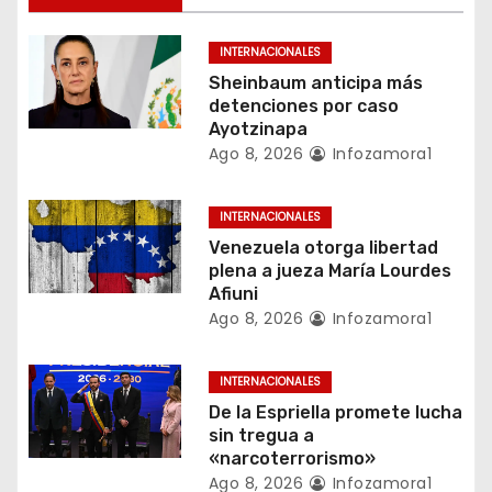
n
INTERNACIONALES
d
Sheinbaum anticipa más
detenciones por caso
e
Ayotzinapa
Ago 8, 2026
Infozamora1
e
n
INTERNACIONALES
Venezuela otorga libertad
t
plena a jueza María Lourdes
Afiuni
r
Ago 8, 2026
Infozamora1
a
INTERNACIONALES
d
De la Espriella promete lucha
a
sin tregua a
«narcoterrorismo»
s
Ago 8, 2026
Infozamora1