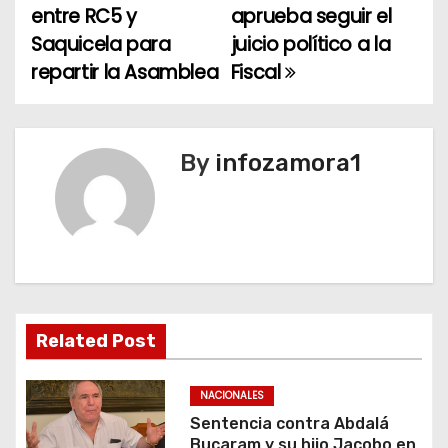
a
entre RC5 y
aprueba seguir el
Saquicela para
juicio político a la
v
repartir la Asamblea
Fiscal
e
g
By
infozamora1
a
c
i
ó
n
Related Post
d
NACIONALES
e
Sentencia contra Abdalá
Bucaram y su hijo Jacobo en