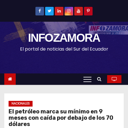
S
k
i
p
INFOZAMORA
t
o
El portal de noticias del Sur del Ecuador
c
o
n
t
e
n
t
NACIONALES
El petróleo marca su mínimo en 9
meses con caída por debajo de los 70
dólares