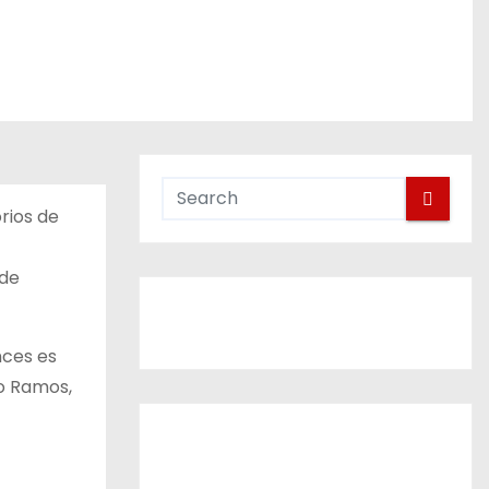
rios de
 de
nces es
o Ramos,