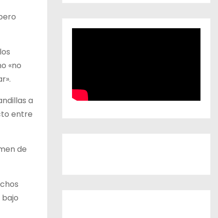
 pero
los
no «no
r».
ndillas a
cto entre
imen de
echos
 bajo