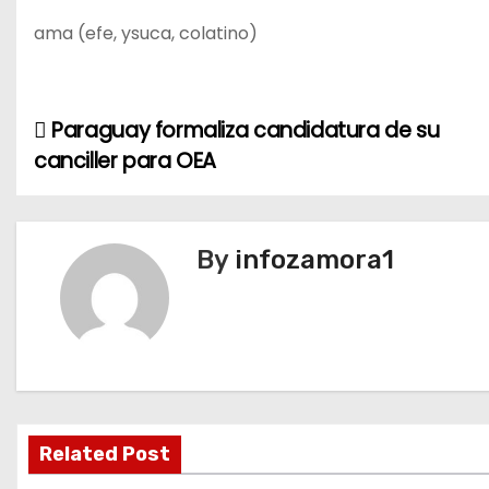
ama (efe, ysuca, colatino)
Paraguay formaliza candidatura de su
N
canciller para OEA
a
v
By
infozamora1
e
g
a
c
i
Related Post