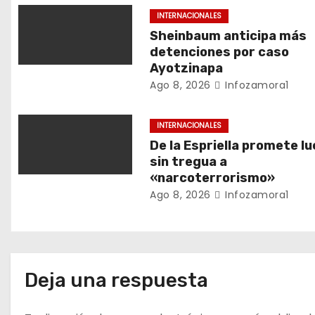
ó
INTERNACIONALES
n
Sheinbaum anticipa más
detenciones por caso
d
Ayotzinapa
Ago 8, 2026
Infozamora1
e
e
INTERNACIONALES
De la Espriella promete l
n
sin tregua a
«narcoterrorismo»
t
Ago 8, 2026
Infozamora1
r
a
d
Deja una respuesta
a