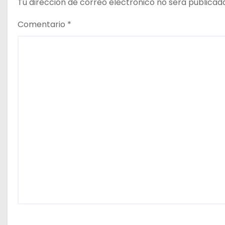
Tu dirección de correo electrónico no será publicad
s
Comentario
*