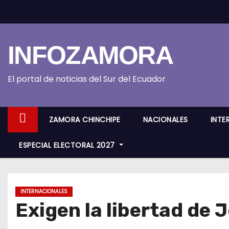
S
k
i
INFOZAMORA
p
t
o
El portal de noticias del Sur del Ecuador
c
o
ZAMORA CHINCHIPE
NACIONALES
INTE
n
t
ESPECIAL ELECTORAL 2027
e
n
t
INTERNACIONALES
Exigen la libertad de 