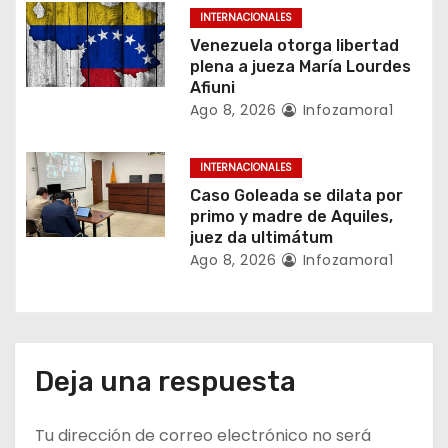
INTERNACIONALES
n
Venezuela otorga libertad
plena a jueza María Lourdes
t
Afiuni
Ago 8, 2026
Infozamora1
r
a
INTERNACIONALES
Caso Goleada se dilata por
d
primo y madre de Aquiles,
juez da ultimátum
a
Ago 8, 2026
Infozamora1
s
Deja una respuesta
Tu dirección de correo electrónico no será