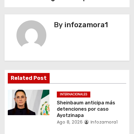
v
e
By
infozamora1
g
a
c
i
Related Post
ó
n
INTERNACIONALES
Sheinbaum anticipa más
d
detenciones por caso
Ayotzinapa
e
Ago 8, 2026
Infozamora1
e