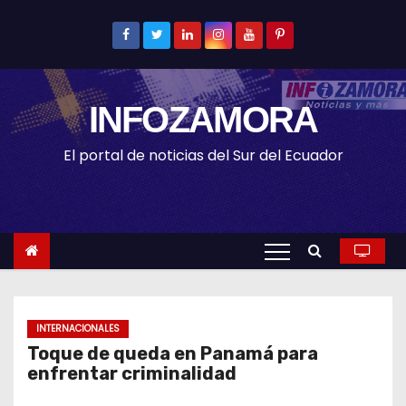
S
k
i
p
INFOZAMORA
t
o
El portal de noticias del Sur del Ecuador
c
o
n
t
e
n
t
INTERNACIONALES
Toque de queda en Panamá para
enfrentar criminalidad