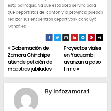
esta parroquia, ya que esta obra servirá para
que deportistas del cantón y la provincia puedan
realizar sus encuentros deportivos», concluyó
González.
Gobernación de
Proyectos viales
N
Zamora Chinchipe
en Yacuambi
a
atiende petición de
avanzan a paso
maestros jubilados
firme
v
e
g
By
infozamora1
a