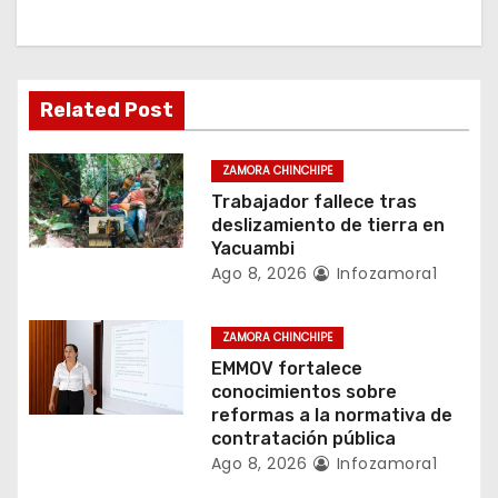
c
i
ó
Related Post
n
ZAMORA CHINCHIPE
d
Trabajador fallece tras
deslizamiento de tierra en
e
Yacuambi
Ago 8, 2026
Infozamora1
e
n
ZAMORA CHINCHIPE
EMMOV fortalece
t
conocimientos sobre
reformas a la normativa de
r
contratación pública
a
Ago 8, 2026
Infozamora1