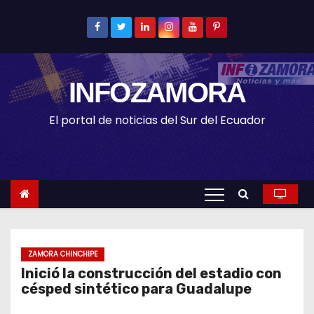
S
k
i
p
INFOZAMORA
t
o
El portal de noticias del Sur del Ecuador
c
o
n
t
e
n
t
ZAMORA CHINCHIPE
Inició la construcción del estadio con
césped sintético para Guadalupe