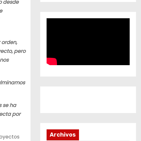
do desde
e
 orden,
ecto, pero
 nos
culminamos
 se ha
ecta por
Archivos
royectos