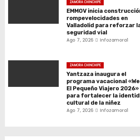
ZAMORA CHINCHIPE
n
EMMOV inicia construcció
rompevelocidades en
d
Valladolid para reforzar l
seguridad vial
e
Ago 7, 2026
Infozamora1
e
n
ZAMORA CHINCHIPE
Yantzaza inaugura el
t
programa vacacional «We
El Pequeño Viajero 2026»
r
para fortalecer la identi
a
cultural de la niñez
Ago 7, 2026
Infozamora1
d
a