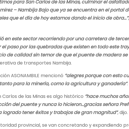
imos para San Carlos de las Minas, culminar el asfalta
amirez – Nambija Bajo que ya se encuentra en el portal d
les que el día de hoy estamos dando el inicio de obra…”
,
 en este sector recorriendo por una carretera de tercer
el paso por las quebradas que existen en todo este tray
cio de calidad sin temor de que el puente de madera se
erativa de transportes Nambija.
ciación ASONAMBILE mencionó
“alegres porque con esto 
anto para la minería, como la agricultura y ganadería”
.
 Carlos de las Minas es algo histórico
“hace muchos años
ción del puente y nunca lo hicieron…gracias señora Pref
logrado tener éxitos y trabajos de gran magnitud”
, dijo.
 autoridad provincial, se van concretando y expandiendo p