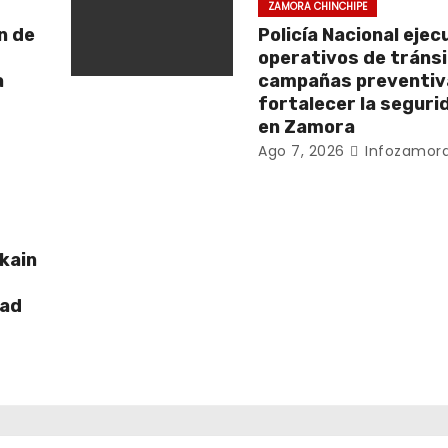
ZAMORA CHINCHIPE
n de
Policía Nacional ejec
operativos de tránsi
a
campañas preventiv
fortalecer la segurid
en Zamora
Ago 7, 2026
Infozamora
kain
dad