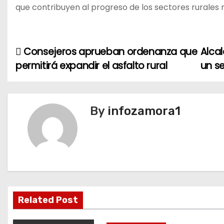
que contribuyen al progreso de los sectores rurales m
Consejeros aprueban ordenanza que
Alca
N
permitirá expandir el asfalto rural
un s
a
v
By
infozamora1
e
g
a
c
i
Related Post
ó