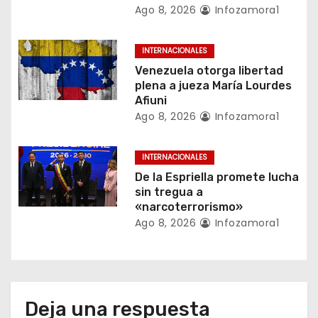
Ago 8, 2026
Infozamora1
e
n
INTERNACIONALES
Venezuela otorga libertad
t
plena a jueza María Lourdes
Afiuni
r
Ago 8, 2026
Infozamora1
a
INTERNACIONALES
d
De la Espriella promete lucha
a
sin tregua a
«narcoterrorismo»
s
Ago 8, 2026
Infozamora1
Deja una respuesta