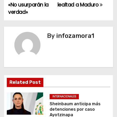
a
«No usurparán la
lealtad a Maduro
verdad»
v
e
g
By
infozamora1
a
c
i
ó
Related Post
n
INTERNACIONALES
d
Sheinbaum anticipa más
detenciones por caso
e
Ayotzinapa