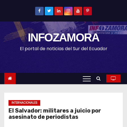
S
k
i
p
INFOZAMORA
t
o
El portal de noticias del Sur del Ecuador
c
o
n
t
e
n
t
INTERNACIONALES
El Salvador: militares a juicio por
asesinato de periodistas