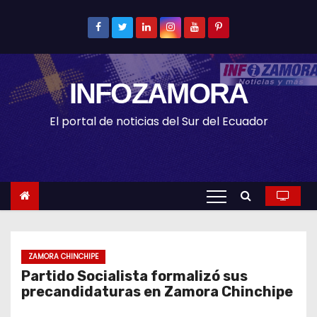
S
k
i
p
INFOZAMORA
t
o
El portal de noticias del Sur del Ecuador
c
o
n
t
e
n
t
ZAMORA CHINCHIPE
Partido Socialista formalizó sus
precandidaturas en Zamora Chinchipe