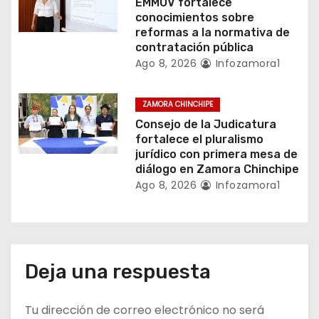
EMMOV fortalece
r
conocimientos sobre
reformas a la normativa de
a
contratación pública
Ago 8, 2026
Infozamora1
d
a
ZAMORA CHINCHIPE
Consejo de la Judicatura
s
fortalece el pluralismo
jurídico con primera mesa de
diálogo en Zamora Chinchipe
Ago 8, 2026
Infozamora1
Deja una respuesta
Tu dirección de correo electrónico no será