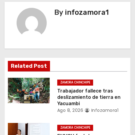
g
By
infozamora1
a
c
i
ó
n
Related Post
d
ZAMORA CHINCHIPE
e
Trabajador fallece tras
deslizamiento de tierra en
e
Yacuambi
Ago 8, 2026
Infozamora1
n
t
ZAMORA CHINCHIPE